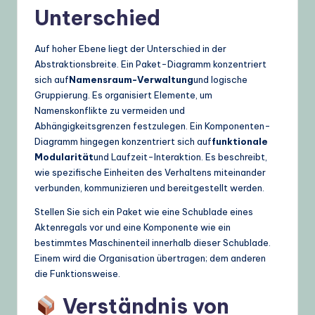
Unterschied
U
p
Auf hoher Ebene liegt der Unterschied in der
Abstraktionsbreite. Ein Paket-Diagramm konzentriert
d
sich auf
Namensraum-Verwaltung
und logische
a
Gruppierung. Es organisiert Elemente, um
Namenskonflikte zu vermeiden und
t
Abhängigkeitsgrenzen festzulegen. Ein Komponenten-
e
Diagramm hingegen konzentriert sich auf
funktionale
Modularität
und Laufzeit-Interaktion. Es beschreibt,
s
wie spezifische Einheiten des Verhaltens miteinander
verbunden, kommunizieren und bereitgestellt werden.
Stellen Sie sich ein Paket wie eine Schublade eines
Aktenregals vor und eine Komponente wie ein
bestimmtes Maschinenteil innerhalb dieser Schublade.
Einem wird die Organisation übertragen; dem anderen
die Funktionsweise.
Verständnis von