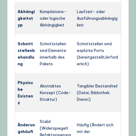
Abhängi
Kompilations-
Laufzeit- oder
gkeitst
oder logische
Ausführungsabhängig
yp
Abhängigkeit
keit
Schnitt
Schnittstellen
Schnittstellen sind
stellenb
sind Elemente
explizite Ports
ehandlu
innerhalb des
(bereitgestellt/erford
ng
Pakets
erlich)
Physisc
Abstraktes
Tangibler Bestandteil
he
Konzept (Code-
(Datei, Bibliothek,
Existen
Struktur)
Dienst)
z
Stabil
Änderun
Häufig (Ändert sich
(Widerspiegelt
gshäufi
mit der
Refaktorisierung