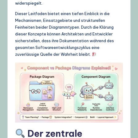
widerspiegelt.
g
Dieser Leitfaden bietet einen tiefen Einblick in die
e
Mechanismen, Einsatzgebiete und strukturellen
,
Feinheiten beider Diagrammtypen. Durch die Klärung
dieser Konzepte können Architekten und Entwickler
T
sicherstellen, dass ihre Dokumentation während des
i
gesamten Softwareentwicklungszyklus eine
zuverlässige Quelle der Wahrheit bleibt.
p
s
&
L
a
t
e
s
Der zentrale
t