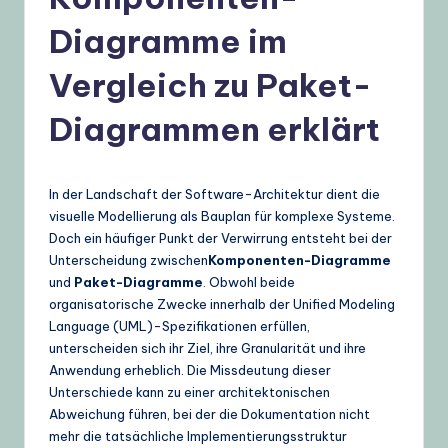
t
Diagramme im
s
c
Vergleich zu Paket-
h
Diagrammen erklärt
–
A
In der Landschaft der Software-Architektur dient die
I
visuelle Modellierung als Bauplan für komplexe Systeme.
K
Doch ein häufiger Punkt der Verwirrung entsteht bei der
Unterscheidung zwischen
Komponenten-Diagramme
n
und
Paket-Diagramme
. Obwohl beide
o
organisatorische Zwecke innerhalb der Unified Modeling
Language (UML)-Spezifikationen erfüllen,
w
unterscheiden sich ihr Ziel, ihre Granularität und ihre
l
Anwendung erheblich. Die Missdeutung dieser
Unterschiede kann zu einer architektonischen
e
Abweichung führen, bei der die Dokumentation nicht
d
mehr die tatsächliche Implementierungsstruktur