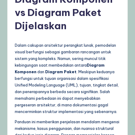
n
vs Diagram Paket
e
si
Dijelaskan
a
–
Dalam cakupan arsitektur perangkat lunak, pemodelan
A
visual berfungsi sebagai gambaran rancangan untuk
sistem yang kompleks. Namun, sering muncul titik
I
kebingungan saat membedakan antara
Diagram
K
Komponen
dan
Diagram Paket
. Meskipun keduanya
berfungsi untuk tujuan organisasi dalam spesifikasi
n
Unified Modeling Language (UML), tujuan, tingkat detail,
o
dan penerapannya berbeda secara signifikan. Salah
memahami perbedaan ini dapat menyebabkan
w
pergeseran arsitektur, di mana dokumentasi gagal
l
mencerminkan struktur implementasi yang sebenarnya.
e
Panduan ini memberikan penjelasan mendalam mengenai
mekanisme, kasus penggunaan, dan nuansa struktural
d
dari kedua jenis diagram. Dengan memperjelas konsep-