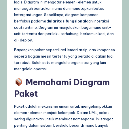
logis. Diagram ini mengatur elemen-elemen untuk
U
mencegah bentrokan nama dan menetapkan batas
ketergantungan. Sebaliknya, diagram komponen
p
berfokus pada
modularitas fungsional
dan interaksi
d
saat runtime. Diagram ini menjelaskan bagaimana unit-
unit tertentu dari perilaku terhubung, berkomunikasi, dan
a
di-deploy.
t
Bayangkan paket seperti laci lemari arsip, dan komponen
e
seperti bagian mesin tertentu yang berada di dalam laci
tersebut. Salah satu mengelola organisasi; yang lain
s
mengelola operasi.
Memahami Diagram
Paket
Paket adalah mekanisme umum untuk mengelompokkan
elemen-elemen menjadi kelompok. Dalam UML, paket
sering digunakan untuk membuat namespace. Ini sangat
penting dalam sistem berskala besar di mana banyak