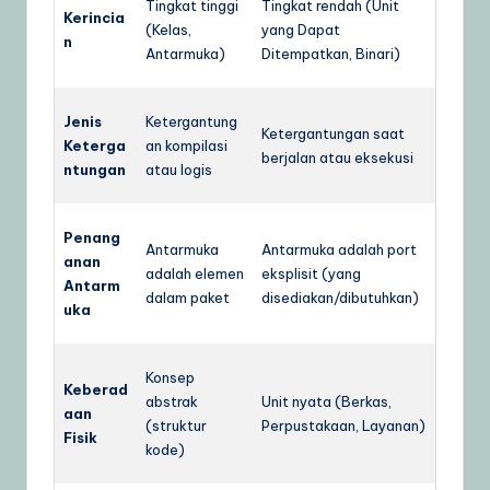
Tingkat tinggi
Tingkat rendah (Unit
Kerincia
(Kelas,
yang Dapat
n
Antarmuka)
Ditempatkan, Binari)
Jenis
Ketergantung
Ketergantungan saat
Keterga
an kompilasi
berjalan atau eksekusi
ntungan
atau logis
Penang
Antarmuka
Antarmuka adalah port
anan
adalah elemen
eksplisit (yang
Antarm
dalam paket
disediakan/dibutuhkan)
uka
Konsep
Keberad
abstrak
Unit nyata (Berkas,
aan
(struktur
Perpustakaan, Layanan)
Fisik
kode)