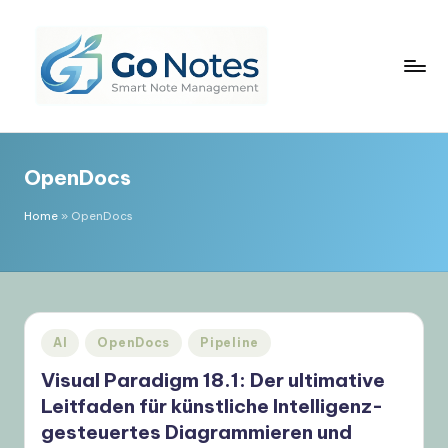
Skip
to
content
G
o
OpenDocs
N
o
Home
»
OpenDocs
t
e
s
Posted
AI
OpenDocs
Pipeline
D
in
Visual Paradigm 18.1: Der ultimative
e
Leitfaden für künstliche Intelligenz-
u
gesteuertes Diagrammieren und