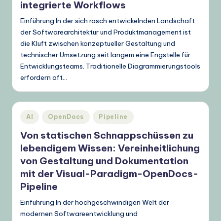
t
integrierte Workflows
s
Einführung In der sich rasch entwickelnden Landschaft
c
der Softwarearchitektur und Produktmanagement ist
die Kluft zwischen konzeptueller Gestaltung und
h
technischer Umsetzung seit langem eine Engstelle für
–
Entwicklungsteams. Traditionelle Diagrammierungstools
erfordern oft…
A
I
K
Posted
AI
OpenDocs
Pipeline
in
n
Von statischen Schnappschüssen zu
o
lebendigem Wissen: Vereinheitlichung
von Gestaltung und Dokumentation
w
mit der Visual-Paradigm-OpenDocs-
l
Pipeline
e
Einführung In der hochgeschwindigen Welt der
d
modernen Softwareentwicklung und