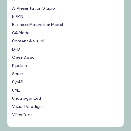
U
AI Presentation Studio
BPMN
p
Business Motivation Model
d
C4 Model
a
Content & Visual
t
DFD
e
OpenDocs
Pipeline
s
Scrum
SysML
UML
Uncategorized
Visual Paradigm
VPasCode