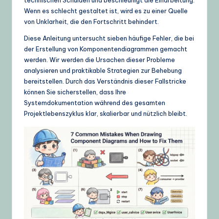
g
Wenn es schlecht gestaltet ist, wird es zu einer Quelle
von Unklarheit, die den Fortschritt behindert.
e
Diese Anleitung untersucht sieben häufige Fehler, die bei
,
der Erstellung von Komponentendiagrammen gemacht
T
werden. Wir werden die Ursachen dieser Probleme
analysieren und praktikable Strategien zur Behebung
i
bereitstellen. Durch das Verständnis dieser Fallstricke
p
können Sie sicherstellen, dass Ihre
Systemdokumentation während des gesamten
s
Projektlebenszyklus klar, skalierbar und nützlich bleibt.
&
L
a
t
e
s
t