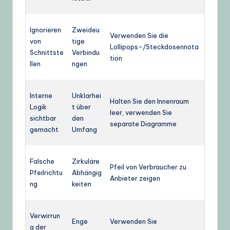
Ignorieren
Zweideu
Verwenden Sie die
von
tige
Lollipops-/Steckdosennota
Schnittste
Verbindu
tion
llen
ngen
Interne
Unklarhei
Halten Sie den Innenraum
Logik
t über
leer, verwenden Sie
sichtbar
den
separate Diagramme
gemacht
Umfang
Falsche
Zirkuläre
Pfeil von Verbraucher zu
Pfeilrichtu
Abhängig
Anbieter zeigen
ng
keiten
Verwirrun
Enge
Verwenden Sie
g der