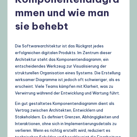
t
mmen und wie man
s
c
sie behebt
h
–
Die Softwarearchitektur ist das Rückgrat jedes
A
erfolgreichen digitalen Produkts. Im Zentrum dieser
Architektur steht das Komponentendiagramm, ein
I
entscheidendes Werkzeug zur Visualisierung der
K
strukturellen Organisation eines Systems. Die Erstellung
wirksamer Diagramme ist jedoch oft schwieriger, als es
n
erscheint. Viele Teams kämpfen mit Klarheit, was zu
o
Verwirrung während der Entwicklung und Wartung führt.
w
Ein gut gestaltetes Komponentendiagramm dient als
Vertrag zwischen Architekten, Entwicklern und
l
Stakeholdern. Es definiert Grenzen, Abhängigkeiten und
e
Interaktionen, ohne sich in Implementierungsdetails zu
verlieren. Wenn es richtig erstellt wird, reduziert es
d
technischen Schulden und beschleunigt die Einarbeitung.