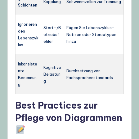
Kopplung
Schwimmzellen zur Trennung
Schichten
Ignorieren
Start-/B
Fügen Sie Lebenszyklus-
des
etriebsf
Notizen oder Stereotypen
Lebenszyk
ehler
hinzu
lus
Inkonsiste
Kognitive
nte
Durchsetzung von
Belastun
Benennun
Fachsprachenstandards
g
g
Best Practices zur
Pflege von Diagrammen