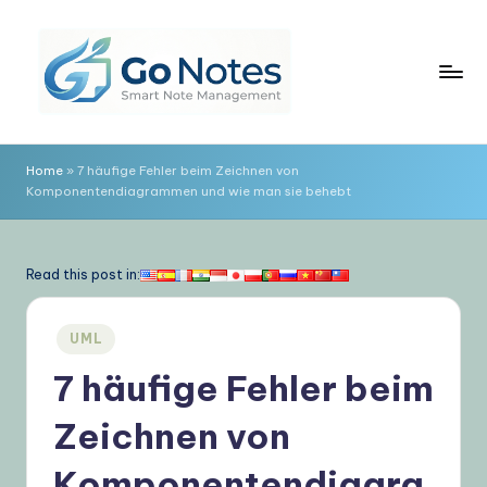
Skip
to
content
G
o
Home
»
7 häufige Fehler beim Zeichnen von
Komponentendiagrammen und wie man sie behebt
N
o
t
Read this post in:
e
Posted
UML
s
in
7 häufige Fehler beim
D
e
Zeichnen von
u
Komponentendiagra