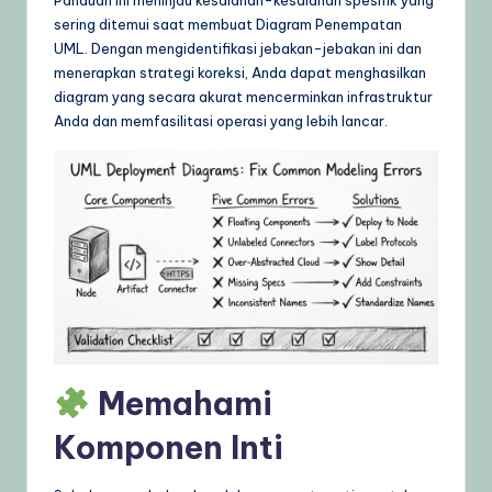
g
sering ditemui saat membuat Diagram Penempatan
UML. Dengan mengidentifikasi jebakan-jebakan ini dan
e
menerapkan strategi koreksi, Anda dapat menghasilkan
,
diagram yang secara akurat mencerminkan infrastruktur
Anda dan memfasilitasi operasi yang lebih lancar.
T
i
p
s
&
L
a
t
Memahami
e
Komponen Inti
s
t