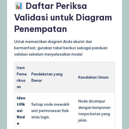
Daftar Periksa
Validasi untuk Diagram
Penempatan
Untuk memastikan diagram Anda akurat dan
bermanfaat, gunakan tabel berikut sebagai panduan
validasi sebelum menyelesaikan model.
Item
Peme
Pendekatan yang
Kesalahan Umum
riksa
Benar
an
Iden
Node dicampur
tifik
Setiap node mewakili
dengan komponen
asi
unit pemrosesan fisik
tanpa batas yang
Nod
atau logis.
jelas.
e