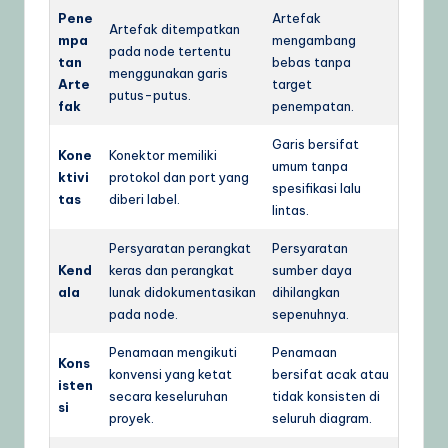
Pene
Artefak
Artefak ditempatkan
mpa
mengambang
pada node tertentu
tan
bebas tanpa
menggunakan garis
Arte
target
putus-putus.
fak
penempatan.
Garis bersifat
Kone
Konektor memiliki
umum tanpa
ktivi
protokol dan port yang
spesifikasi lalu
tas
diberi label.
lintas.
Persyaratan perangkat
Persyaratan
Kend
keras dan perangkat
sumber daya
ala
lunak didokumentasikan
dihilangkan
pada node.
sepenuhnya.
Penamaan mengikuti
Penamaan
Kons
konvensi yang ketat
bersifat acak atau
isten
secara keseluruhan
tidak konsisten di
si
proyek.
seluruh diagram.