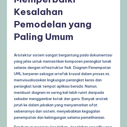
n
Kesalahan
e
si
Pemodelan yang
a
Paling Umum
–
A
Arsitektur sistem sangat bergantung pada dokumentasi
I
yang jelas untuk memastikan komponen perangkat lunak
K
selaras dengan infrastruktur fisik. Diagram Penempatan
UML berperan sebagai artefak krusial dalam proses ini,
n
memvisualisasikan lingkungan perangkat keras dan
o
perangkat lunak tempat aplikasi berada. Namun,
membuat diagram ini sering kali lebih rumit daripada
w
sekadar menggambar kotak dan garis. Banyak arsitek
l
jatuh ke dalam jebakan yang menyamarkan sifat
sebenarnya dari sistem, menyebabkan kegagalan
e
penempatan dan kebingungan selama pemeliharaan.
d
Panduan ini meninjau kesalahan-kesalahan spesifik yang