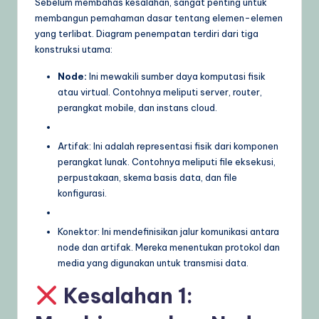
Sebelum membahas kesalahan, sangat penting untuk
membangun pemahaman dasar tentang elemen-elemen
U
yang terlibat. Diagram penempatan terdiri dari tiga
p
konstruksi utama:
d
Node:
Ini mewakili sumber daya komputasi fisik
a
atau virtual. Contohnya meliputi server, router,
perangkat mobile, dan instans cloud.
t
e
Artifak: Ini adalah representasi fisik dari komponen
s
perangkat lunak. Contohnya meliputi file eksekusi,
perpustakaan, skema basis data, dan file
konfigurasi.
Konektor: Ini mendefinisikan jalur komunikasi antara
node dan artifak. Mereka menentukan protokol dan
media yang digunakan untuk transmisi data.
Kesalahan 1: