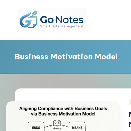
Skip
to
content
G
o
Business Motivation Model
N
o
t
e
s
i
In