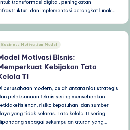
untuk transformasi digital, peningkatan
infrastruktur, dan implementasi perangkat lunak…
Posted
Business Motivation Model
n
Model Motivasi Bisnis:
Memperkuat Kebijakan Tata
Kelola TI
Di perusahaan modern, celah antara niat strategis
dan pelaksanaan teknis sering menyebabkan
ketidakefisienan, risiko kepatuhan, dan sumber
daya yang tidak selaras. Tata kelola TI sering
dipandang sebagai sekumpulan aturan yang…