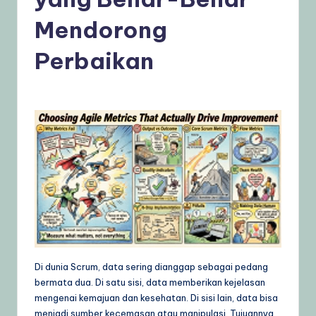
n
Mendorong
e
si
Perbaikan
a
–
A
I
K
n
o
w
l
Di dunia Scrum, data sering dianggap sebagai pedang
e
bermata dua. Di satu sisi, data memberikan kejelasan
mengenai kemajuan dan kesehatan. Di sisi lain, data bisa
d
menjadi sumber kecemasan atau manipulasi. Tujuannya