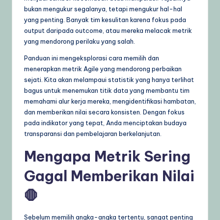
g
bukan mengukur segalanya, tetapi mengukur hal-hal
yang penting. Banyak tim kesulitan karena fokus pada
e
output daripada outcome, atau mereka melacak metrik
,
yang mendorong perilaku yang salah.
T
Panduan ini mengeksplorasi cara memilih dan
menerapkan metrik Agile yang mendorong perbaikan
i
sejati. Kita akan melampaui statistik yang hanya terlihat
p
bagus untuk menemukan titik data yang membantu tim
memahami alur kerja mereka, mengidentifikasi hambatan,
s
dan memberikan nilai secara konsisten. Dengan fokus
&
pada indikator yang tepat, Anda menciptakan budaya
transparansi dan pembelajaran berkelanjutan.
L
Mengapa Metrik Sering
a
t
Gagal Memberikan Nilai
e
🛑
s
t
Sebelum memilih angka-angka tertentu, sangat penting