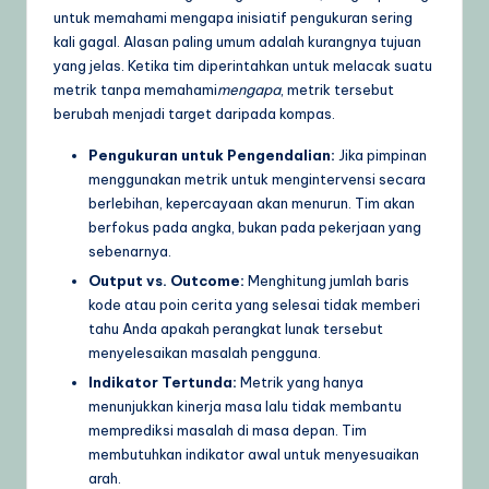
untuk memahami mengapa inisiatif pengukuran sering
U
kali gagal. Alasan paling umum adalah kurangnya tujuan
p
yang jelas. Ketika tim diperintahkan untuk melacak suatu
metrik tanpa memahami
mengapa
, metrik tersebut
d
berubah menjadi target daripada kompas.
a
Pengukuran untuk Pengendalian:
Jika pimpinan
t
menggunakan metrik untuk mengintervensi secara
berlebihan, kepercayaan akan menurun. Tim akan
e
berfokus pada angka, bukan pada pekerjaan yang
s
sebenarnya.
Output vs. Outcome:
Menghitung jumlah baris
kode atau poin cerita yang selesai tidak memberi
tahu Anda apakah perangkat lunak tersebut
menyelesaikan masalah pengguna.
Indikator Tertunda:
Metrik yang hanya
menunjukkan kinerja masa lalu tidak membantu
memprediksi masalah di masa depan. Tim
membutuhkan indikator awal untuk menyesuaikan
arah.