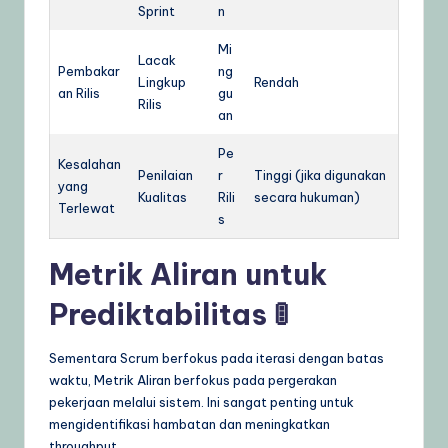
Sprint
n
Mi
Lacak
Pembakar
ng
Lingkup
Rendah
an Rilis
gu
Rilis
an
Pe
Kesalahan
Penilaian
r
Tinggi (jika digunakan
yang
Kualitas
Rili
secara hukuman)
Terlewat
s
Metrik Aliran untuk
Prediktabilitas 🚦
Sementara Scrum berfokus pada iterasi dengan batas
waktu, Metrik Aliran berfokus pada pergerakan
pekerjaan melalui sistem. Ini sangat penting untuk
mengidentifikasi hambatan dan meningkatkan
throughput.