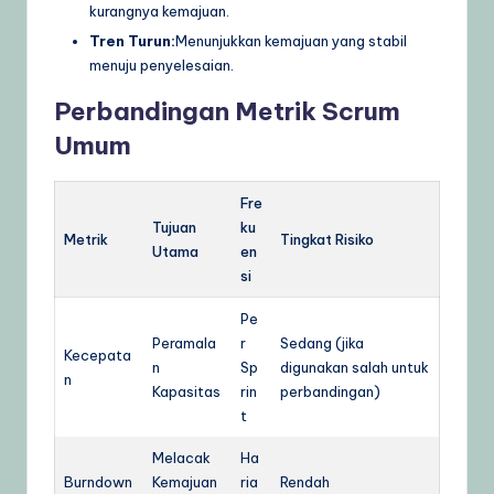
kurangnya kemajuan.
Tren Turun:
Menunjukkan kemajuan yang stabil
menuju penyelesaian.
Perbandingan Metrik Scrum
Umum
Fre
Tujuan
ku
Metrik
Tingkat Risiko
Utama
en
si
Pe
Peramala
r
Sedang (jika
Kecepata
n
Sp
digunakan salah untuk
n
Kapasitas
rin
perbandingan)
t
Melacak
Ha
Burndown
Kemajuan
ria
Rendah