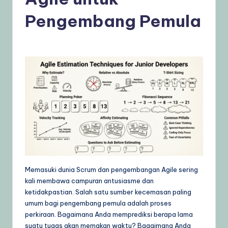
n
Pengembang Pemula
e
si
a
–
A
I
K
n
o
w
Memasuki dunia Scrum dan pengembangan Agile sering
kali membawa campuran antusiasme dan
l
ketidakpastian. Salah satu sumber kecemasan paling
e
umum bagi pengembang pemula adalah proses
perkiraan. Bagaimana Anda memprediksi berapa lama
d
suatu tugas akan memakan waktu? Bagaimana Anda