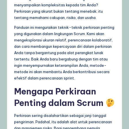
g
menyampaikan kompleksitas kepada tim Anda?
Perkiraan yang akurat bukan tentang menebak; itu
e
tentang memahami cakupan, risiko, dan usaha.
,
Panduan ini menguraikan teknik-teknik perkiraan penting
T
yang digunakan dalam lingkungan Scrum. Kami akan
mengeksplorasi ukuran relatif, perencanaan kolaboratif,
i
dan cara membangun kepercayaan diri dalam perkiraan
p
Anda tanpa bergantung pada alat perangkat lunak
tertentu. Baik Anda baru bergabung dengan tim atau
s
ingin menyempurnakan keterampilan Anda, metode-
&
metode ini akan membantu Anda berkontribusi secara
efektif dalam perencanaan sprint.
L
Mengapa Perkiraan
a
t
Penting dalam Scrum
e
Perkiraan sering disalahartikan sebagai janji tanggal
s
pengiriman. Padahal, itu adalah alat untuk perencanaan
t
dan manajemen risiko. Bagi pengembang pemula,