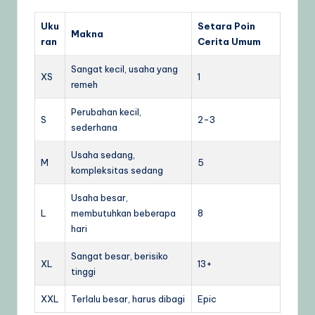
Uku
Setara Poin
Makna
ran
Cerita Umum
Sangat kecil, usaha yang
XS
1
remeh
Perubahan kecil,
S
2-3
sederhana
Usaha sedang,
M
5
kompleksitas sedang
Usaha besar,
L
membutuhkan beberapa
8
hari
Sangat besar, berisiko
XL
13+
tinggi
XXL
Terlalu besar, harus dibagi
Epic