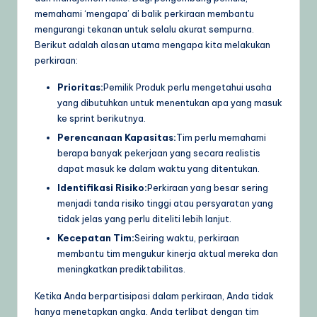
memahami ‘mengapa’ di balik perkiraan membantu
U
mengurangi tekanan untuk selalu akurat sempurna.
p
Berikut adalah alasan utama mengapa kita melakukan
perkiraan:
d
Prioritas:
Pemilik Produk perlu mengetahui usaha
a
yang dibutuhkan untuk menentukan apa yang masuk
t
ke sprint berikutnya.
e
Perencanaan Kapasitas:
Tim perlu memahami
berapa banyak pekerjaan yang secara realistis
s
dapat masuk ke dalam waktu yang ditentukan.
Identifikasi Risiko:
Perkiraan yang besar sering
menjadi tanda risiko tinggi atau persyaratan yang
tidak jelas yang perlu diteliti lebih lanjut.
Kecepatan Tim:
Seiring waktu, perkiraan
membantu tim mengukur kinerja aktual mereka dan
meningkatkan prediktabilitas.
Ketika Anda berpartisipasi dalam perkiraan, Anda tidak
hanya menetapkan angka. Anda terlibat dengan tim