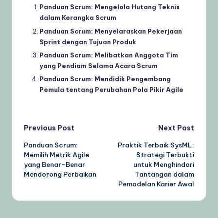
Panduan Scrum: Mengelola Hutang Teknis
dalam Kerangka Scrum
Panduan Scrum: Menyelaraskan Pekerjaan
Sprint dengan Tujuan Produk
Panduan Scrum: Melibatkan Anggota Tim
yang Pendiam Selama Acara Scrum
Panduan Scrum: Mendidik Pengembang
Pemula tentang Perubahan Pola Pikir Agile
Post
Previous Post
Next Post
Panduan Scrum:
Praktik Terbaik SysML:
navigation
Memilih Metrik Agile
Strategi Terbukti
yang Benar-Benar
untuk Menghindari
Mendorong Perbaikan
Tantangan dalam
Pemodelan Karier Awal