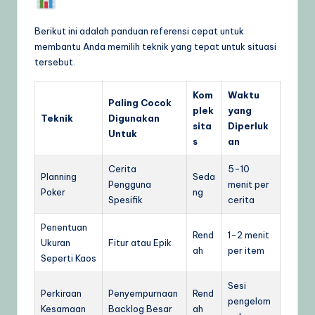
Berikut ini adalah panduan referensi cepat untuk
membantu Anda memilih teknik yang tepat untuk situasi
tersebut.
Kom
Waktu
Paling Cocok
plek
yang
Teknik
Digunakan
sita
Diperluk
Untuk
s
an
Cerita
5-10
Planning
Seda
Pengguna
menit per
Poker
ng
Spesifik
cerita
Penentuan
Rend
1-2 menit
Ukuran
Fitur atau Epik
ah
per item
Seperti Kaos
Sesi
Perkiraan
Penyempurnaan
Rend
pengelom
Kesamaan
Backlog Besar
ah