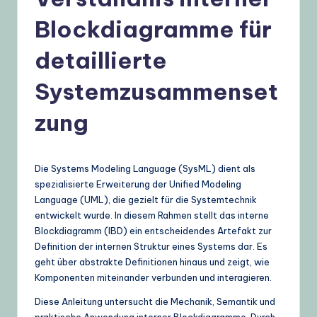
t
Blockdiagramme für
s
c
detaillierte
h
Systemzusammenset
–
zung
A
I
K
Die Systems Modeling Language (SysML) dient als
spezialisierte Erweiterung der Unified Modeling
n
Language (UML), die gezielt für die Systemtechnik
o
entwickelt wurde. In diesem Rahmen stellt das interne
Blockdiagramm (IBD) ein entscheidendes Artefakt zur
w
Definition der internen Struktur eines Systems dar. Es
l
geht über abstrakte Definitionen hinaus und zeigt, wie
Komponenten miteinander verbunden und interagieren.
e
Diese Anleitung untersucht die Mechanik, Semantik und
d
praktische Anwendung interner Blockdiagramme. Durch