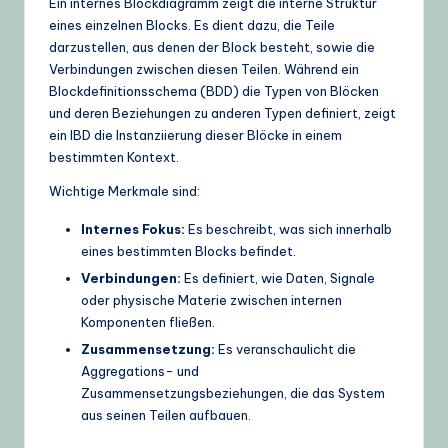
Ein internes Blockdiagramm zeigt die interne Struktur
eines einzelnen Blocks. Es dient dazu, die Teile
U
darzustellen, aus denen der Block besteht, sowie die
p
Verbindungen zwischen diesen Teilen. Während ein
Blockdefinitionsschema (BDD) die Typen von Blöcken
d
und deren Beziehungen zu anderen Typen definiert, zeigt
a
ein IBD die Instanziierung dieser Blöcke in einem
bestimmten Kontext.
t
Wichtige Merkmale sind:
e
s
Internes Fokus:
Es beschreibt, was sich innerhalb
eines bestimmten Blocks befindet.
Verbindungen:
Es definiert, wie Daten, Signale
oder physische Materie zwischen internen
Komponenten fließen.
Zusammensetzung:
Es veranschaulicht die
Aggregations- und
Zusammensetzungsbeziehungen, die das System
aus seinen Teilen aufbauen.