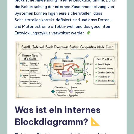
g
die Beherrschung der internen Zusammensetzung von
Systemen können Ingenieure sicherstellen, dass
e
Schnittstellen korrekt definiert sind und dass Daten-
,
und Materieströme effektiv während des gesamten
Entwicklungszyklus verwaltet werden.
T
i
p
s
&
L
a
t
Was ist ein internes
e
Blockdiagramm?
s
t