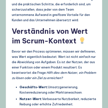
g
und die praktischen Schritte, die erforderlich sind, um
sicherzustellen, dass jeder von dem Team
e
unternommene Aufwand in greifbare Vorteile für den
,
Kunden und das Unternehmen übersetzt wird.
T
Verständnis von Wert
i
im Scrum-Kontext
p
s
Bevor wir den Prozess optimieren, müssen wir definieren,
was Wert eigentlich bedeutet. Wert ist nicht einfach nur
&
die Abwicklung von Aufgaben. Es ist der Nutzen, der aus
L
einer Funktion oder einem Produkt resultiert. Es
beantwortet die Frage:
Hilft dies dem Nutzer, ein Problem
a
zu lösen oder ein Ziel zu erreichen?
t
Geschäfts-Wert:
Umsatzgenerierung,
e
Kostenreduzierung oder Marktanwachsen.
s
Nutzer-Wert:
Verbesserte Nutzbarkeit, reduzierte
Reibung oder erhöhte Zufriedenheit.
t