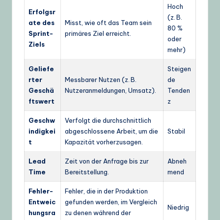
Hoch
Erfolgsr
(z. B.
ate des
Misst, wie oft das Team sein
80 %
Sprint-
primäres Ziel erreicht.
oder
Ziels
mehr)
Geliefe
Steigen
rter
Messbarer Nutzen (z. B.
de
Geschä
Nutzeranmeldungen, Umsatz).
Tenden
ftswert
z
Geschw
Verfolgt die durchschnittlich
indigkei
abgeschlossene Arbeit, um die
Stabil
t
Kapazität vorherzusagen.
Lead
Zeit von der Anfrage bis zur
Abneh
Time
Bereitstellung.
mend
Fehler-
Fehler, die in der Produktion
Entweic
gefunden werden, im Vergleich
Niedrig
hungsra
zu denen während der