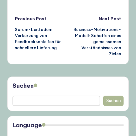
Post
Previous Post
Next Post
Scrum-Leitfaden:
Business-Motivations-
navigation
Verkürzung von
Modell: Schaffen eines
Feedbackschleifen für
gemeinsamen
schnellere Lieferung
Verständnisses von
Zielen
Suchen
Suchen
Language