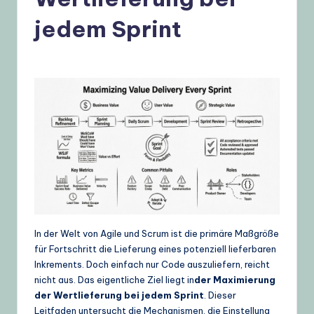
t
jedem Sprint
s
c
h
–
A
I
K
n
o
w
In der Welt von Agile und Scrum ist die primäre Maßgröße
für Fortschritt die Lieferung eines potenziell lieferbaren
l
Inkrements. Doch einfach nur Code auszuliefern, reicht
e
nicht aus. Das eigentliche Ziel liegt in
der Maximierung
der Wertlieferung bei jedem Sprint
. Dieser
d
Leitfaden untersucht die Mechanismen, die Einstellung