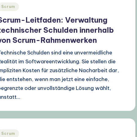
Posted
Scrum
n
Scrum-Leitfaden: Verwaltung
technischer Schulden innerhalb
von Scrum-Rahmenwerken
Technische Schulden sind eine unvermeidliche
Realität im Softwareentwicklung. Sie stellen die
impliziten Kosten für zusätzliche Nacharbeit dar,
die entstehen, wenn man jetzt eine einfache,
begrenzte oder unvollständige Lösung wählt,
anstatt…
Posted
Scrum