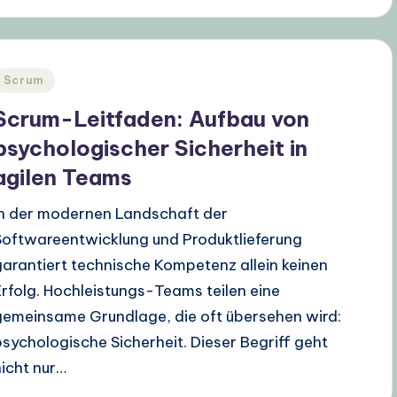
Posted
Scrum
n
Scrum-Leitfaden: Aufbau von
psychologischer Sicherheit in
agilen Teams
In der modernen Landschaft der
Softwareentwicklung und Produktlieferung
garantiert technische Kompetenz allein keinen
Erfolg. Hochleistungs-Teams teilen eine
gemeinsame Grundlage, die oft übersehen wird:
psychologische Sicherheit. Dieser Begriff geht
nicht nur…