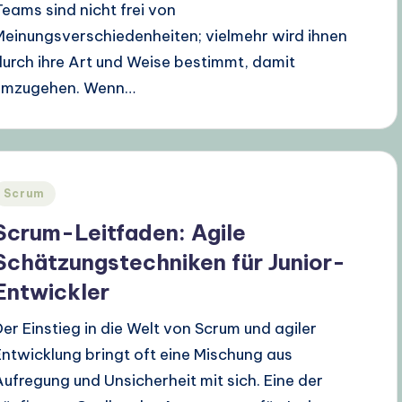
Teams sind nicht frei von
Meinungsverschiedenheiten; vielmehr wird ihnen
durch ihre Art und Weise bestimmt, damit
umzugehen. Wenn…
Posted
Scrum
n
Scrum-Leitfaden: Agile
Schätzungstechniken für Junior-
Entwickler
Der Einstieg in die Welt von Scrum und agiler
Entwicklung bringt oft eine Mischung aus
Aufregung und Unsicherheit mit sich. Eine der