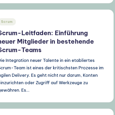
Posted
Scrum
n
Scrum-Leitfaden: Einführung
neuer Mitglieder in bestehende
Scrum-Teams
Die Integration neuer Talente in ein etabliertes
Scrum-Team ist eines der kritischsten Prozesse im
agilen Delivery. Es geht nicht nur darum, Konten
einzurichten oder Zugriff auf Werkzeuge zu
gewähren. Es…