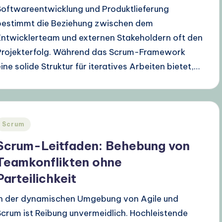
Softwareentwicklung und Produktlieferung
bestimmt die Beziehung zwischen dem
Entwicklerteam und externen Stakeholdern oft den
Projekterfolg. Während das Scrum-Framework
eine solide Struktur für iteratives Arbeiten bietet,…
Posted
Scrum
n
Scrum-Leitfaden: Behebung von
Teamkonflikten ohne
Parteilichkeit
In der dynamischen Umgebung von Agile und
Scrum ist Reibung unvermeidlich. Hochleistende