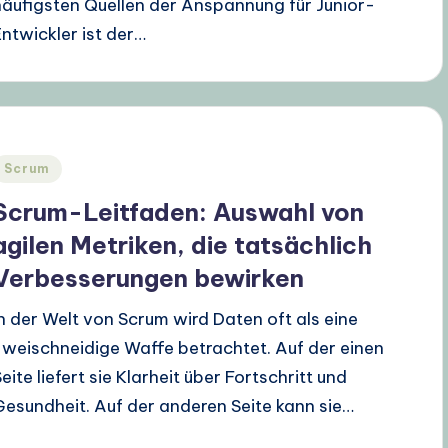
häufigsten Quellen der Anspannung für Junior-
Entwickler ist der…
Posted
Scrum
n
Scrum-Leitfaden: Auswahl von
agilen Metriken, die tatsächlich
Verbesserungen bewirken
In der Welt von Scrum wird Daten oft als eine
zweischneidige Waffe betrachtet. Auf der einen
eite liefert sie Klarheit über Fortschritt und
Gesundheit. Auf der anderen Seite kann sie…