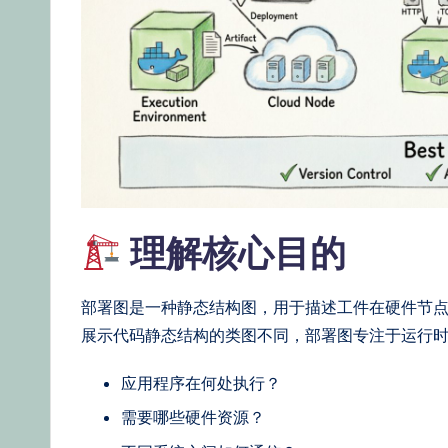
d
g
e,
Ti
p
s
理解核心目的
&
部署图是一种静态结构图，用于描述工件在硬件节
L
展示代码静态结构的类图不同，部署图专注于运行
a
应用程序在何处执行？
t
需要哪些硬件资源？