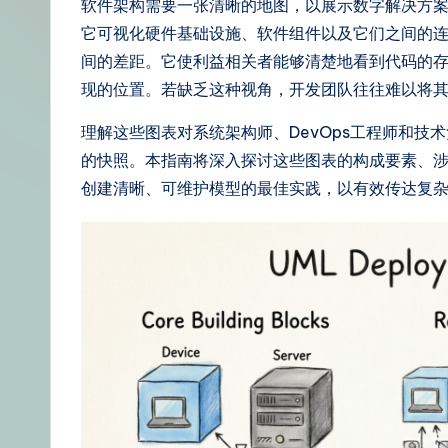
软件架构需要一张清晰的地图，以展示数字解决方案
体
它可视化硬件基础设施、软件组件以及它们之间的
中
间的差距。它使利益相关者能够清楚地看到代码的
现的位置。若缺乏这种视角，开发团队往往难以将
文
理解这些图表对系统架构师、DevOps工程师和
–
的快照。本指南将深入探讨这些图表的构成要素、
A
创建清晰、可维护模型的最佳实践，以有效传达复
I
K
n
o
w
le