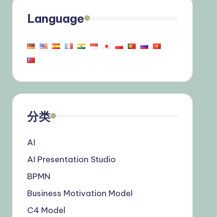
Language
分类
AI
AI Presentation Studio
BPMN
Business Motivation Model
C4 Model