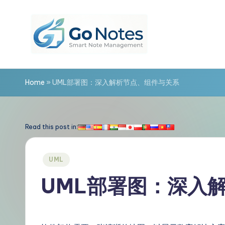
Skip
to
content
G
o
Home
»
UML部署图：深入解析节点、组件与关系
N
o
Read this post in:
t
Posted
UML
e
in
UML部署图：深入
s
简