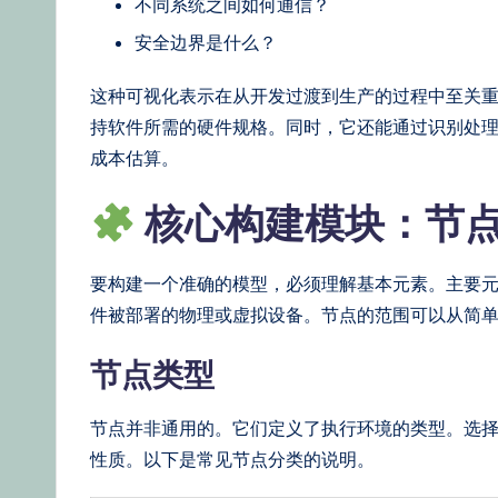
e
不同系统之间如何通信？
st
安全边界是什么？
U
这种可视化表示在从开发过渡到生产的过程中至关
持软件所需的硬件规格。同时，它还能通过识别处
p
成本估算。
d
核心构建模块：节
a
t
要构建一个准确的模型，必须理解基本元素。主要
件被部署的物理或虚拟设备。节点的范围可以从简
e
节点类型
s
节点并非通用的。它们定义了执行环境的类型。选
性质。以下是常见节点分类的说明。