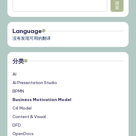
页
搜
索
Language
没有发现可用的翻译
分类
AI
AI Presentation Studio
BPMN
Business Motivation Model
C4 Model
Content & Visual
DFD
OpenDocs