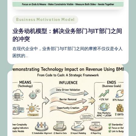
s
&
Posted
Business Motivation Model
L
in
业务动机模型：解决业务部门与IT部门之间
a
的冲突
t
在现代企业中，业务部门与IT部门之间的摩擦不仅仅是令人
e
困扰的…
st
U
p
d
a
t
e
s