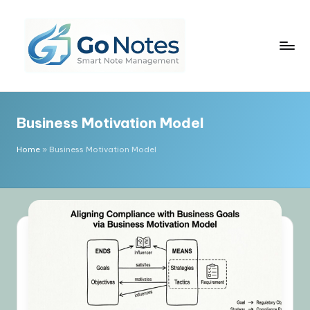
Skip
to
content
G
o
Business Motivation Model
N
o
Home
»
Business Motivation Model
t
e
s
简
体
中