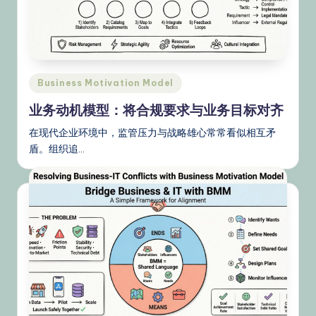
文
–
A
I
Posted
Business Motivation Model
K
in
业务动机模型：将合规要求与业务目标对齐
n
在现代企业环境中，监管压力与战略雄心常常看似相互矛
o
盾。组织追…
w
le
d
g
e,
Ti
p