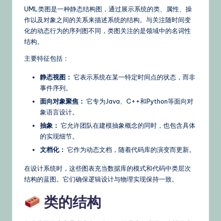
s
UML类图是一种静态结构图，通过展示系统的类、属性、操
作以及对象之间的关系来描述系统的结构。与关注随时间变
&
化的动态行为的序列图不同，类图关注的是领域中的名词性
L
结构。
a
主要特征包括：
t
静态视图：
它表示系统在某一特定时间点的状态，而非
e
事件序列。
面向对象聚焦：
它专为Java、C++和Python等面向对
st
象语言设计。
U
抽象：
它允许团队在建模抽象概念的同时，也包含具体
p
的实现细节。
文档化：
它作为动态文档，随着代码库的演变而更新。
d
在设计系统时，这些图表充当数据库的模式和代码中类层次
a
结构的蓝图。它们确保逻辑设计与物理实现保持一致。
t
类的结构
e
s