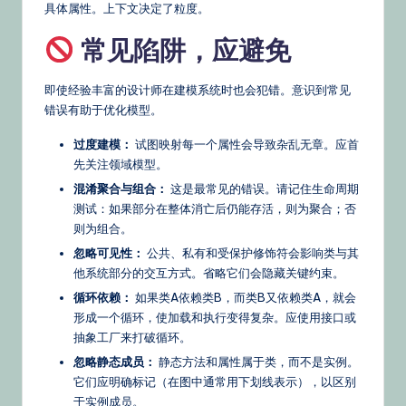
具体属性。上下文决定了粒度。
常见陷阱，应避免
即使经验丰富的设计师在建模系统时也会犯错。意识到常见
错误有助于优化模型。
过度建模：
试图映射每一个属性会导致杂乱无章。应首
先关注领域模型。
混淆聚合与组合：
这是最常见的错误。请记住生命周期
测试：如果部分在整体消亡后仍能存活，则为聚合；否
则为组合。
忽略可见性：
公共、私有和受保护修饰符会影响类与其
他系统部分的交互方式。省略它们会隐藏关键约束。
循环依赖：
如果类A依赖类B，而类B又依赖类A，就会
形成一个循环，使加载和执行变得复杂。应使用接口或
抽象工厂来打破循环。
忽略静态成员：
静态方法和属性属于类，而不是实例。
它们应明确标记（在图中通常用下划线表示），以区别
于实例成员。