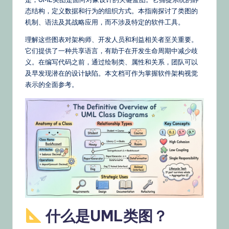
文
态结构，定义数据和行为的组织方式。本指南探讨了类图的
–
机制、语法及其战略应用，而不涉及特定的软件工具。
A
理解这些图表对架构师、开发人员和利益相关者至关重要。
I
它们提供了一种共享语言，有助于在开发生命周期中减少歧
义。在编写代码之前，通过绘制类、属性和关系，团队可以
K
及早发现潜在的设计缺陷。本文档可作为掌握软件架构视觉
n
表示的全面参考。
o
w
le
d
g
e,
Ti
什么是UML类图？
p