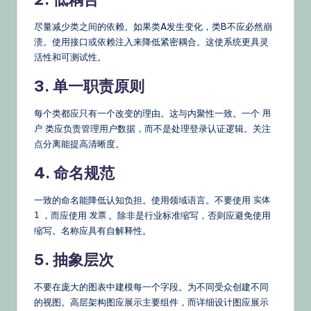
尽量减少类之间的依赖。如果类A发生变化，类B不应必然崩
溃。使用接口或依赖注入来降低紧密耦合。这使系统更具灵
活性和可测试性。
3. 单一职责原则
每个类都应只有一个改变的理由。这与内聚性一致。一个
用
类应负责管理用户数据，而不是处理登录认证逻辑。关注
户
点分离能提高清晰度。
4. 命名规范
一致的命名能降低认知负担。使用领域语言。不要使用
实体
，而应使用
。除非是行业标准缩写，否则应避免使用
1
发票
缩写。名称应具有自解释性。
5. 抽象层次
不要在庞大的图表中建模每一个字段。为不同受众创建不同
的视图。高层架构图应展示主要组件，而详细设计图应展示