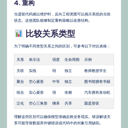
4. 重构
当遗留代码难以维护时，反向工程类图可以揭示系统的当前
状态。这使团队能够制定重构策略以改善结构。
比较关系类型
为了明确不同类型关系之间的区别，可参考以下对比表格：
关系
表示法
强度
生命周期
示例
关联
实线
弱
独立
教师教授学生
聚合
空心菱形
中等
独立
图书馆拥有书籍
组合
实心菱形
强
依赖
汽车拥有发动机
泛化
空心三角形
继承
共享
圆是形状
理解这些区别可以确保模型准确反映业务现实。错误解读关
系可能导致数据库外键错误或代码中的对象引用缺陷。