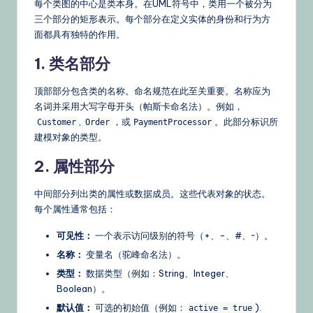
每个类图的中心是类本身。在UML符号中，类用一个被分为
三个部分的矩形表示。每个部分在定义实体的身份和行为方
面都具有独特的作用。
1. 类名部分
顶部部分包含类的名称。命名规范在此至关重要。名称应为
名词并采用大写字母开头（帕斯卡命名法）。例如，
,
，或
。此部分标识所
Customer
Order
PaymentProcessor
建模对象的类型。
2. 属性部分
中间部分列出类的属性或数据成员。这些代表对象的状态。
每个属性通常包括：
可见性：
一个表示访问级别的符号（+、-、#、~）。
名称：
变量名（驼峰命名法）。
类型：
数据类型（例如：String、Integer、
Boolean）。
默认值：
可选的初始值（例如：
).
active = true