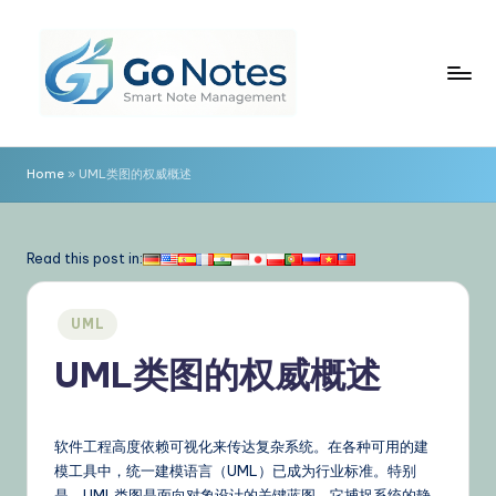
Skip
to
content
G
o
Home
»
UML类图的权威概述
N
o
Read this post in:
t
e
Posted
UML
in
s
UML类图的权威概述
简
体
软件工程高度依赖可视化来传达复杂系统。在各种可用的建
中
模工具中，统一建模语言（UML）已成为行业标准。特别
是，UML类图是面向对象设计的关键蓝图。它捕捉系统的静