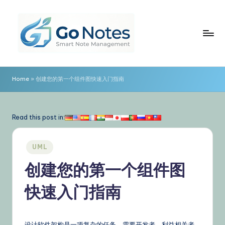
Skip
to
content
G
o
Home
»
创建您的第一个组件图快速入门指南
N
o
Read this post in:
t
e
Posted
UML
in
s
创建您的第一个组件图
简
快速入门指南
体
中
设计软件架构是一项复杂的任务，需要开发者、利益相关者