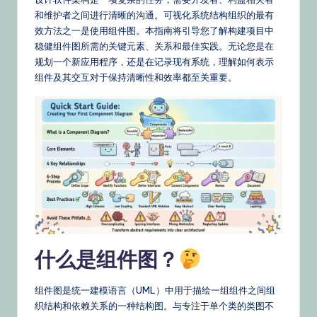
文
和维护者之间进行清晰的沟通。可视化系统结构组织的最有
–
效方法之一是使用组件图。本指南将引导您了解构建项目中
A
稳健组件图所需的关键元素、关系和最佳实践。无论您是在
规划一个新应用程序，还是在记录现有系统，理解如何表示
I
组件及其交互对于保持清晰性和效率都至关重要。
K
n
o
w
le
d
g
什么是组件图？
e,
Ti
组件图是统一建模语言（UML）中用于描绘一组组件之间组
p
织结构和依赖关系的一种结构图。与专注于单个类的类图不