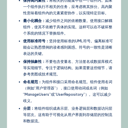
保持高内聚性：
将相关的功能集中在一个组件内。如果
一个组件执行不相关的任务，应考虑将其拆分。高内聚
性意味着组件内的元素紧密协作，以实现特定目标。
最小化耦合：
减少组件之间的依赖数量。使用接口解耦
组件，使其不依赖于具体的实现。这样可以在不破坏整
个系统的情况下替换组件。
使用标准符号：
坚持使用标准的UML符号。偏离标准可
能会让熟悉惯例的读者感到困惑。符号的一致性是清晰
表达的关键。
保持抽象性：
不要包含变量名、方法签名或数据库模式
等实现细节。专注于逻辑结构。如果需要这些细节，请
参考类图或技术规范。
命名规范：
为组件和接口采用命名规范。组件使用名词
（例如“用户管理器”），接口使用动词或名词（例如
“ManageUsers”或“UserRepository”）。这可以减少
歧义。
分层：
将组件组织成表示层、业务逻辑层和数据访问层
等层次。这有助于可视化从用户界面到存储层的控制流
和数据流。