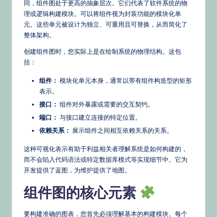
同，组件图处于更高的抽象层次。它们代表了软件系统的物
s
理或逻辑构建模块。可以将组件视为封装功能的模块化单
&
元。这些单元被设计为独立、可重用且可替换，从而简化了
整体架构。
L
创建组件图时，您实际上是在绘制系统的物理结构。这包
a
括：
t
组件：
模块化单元本身，通常以带有组件构造型的矩形
e
表示。
st
接口：
组件对外暴露或需要的交互契约。
端口：
与接口建立连接的特定位置。
U
依赖关系：
展示组件之间相互依赖关系的关系。
p
这种可视化表示有助于利益相关者理解系统是如何构建的，
d
而不会陷入代码语法或特定数据库模式等实现细节中。它为
a
开发提供了蓝图，为维护提供了地图。
t
组件图的核心元素
e
s
要构建准确的图表，您首先必须理解基本的构建模块。每个