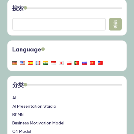
搜索
搜
索
Language
分类
AI
AI Presentation Studio
BPMN
Business Motivation Model
C4 Model