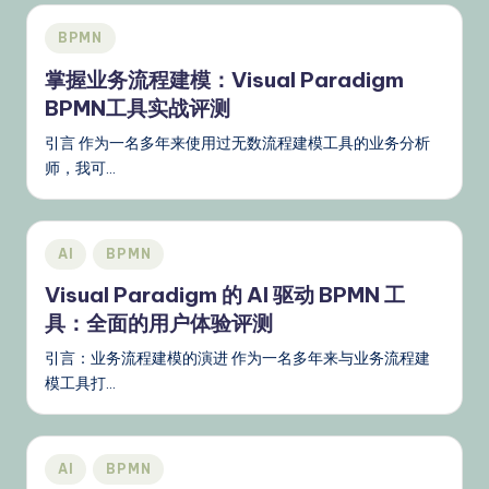
s
Posted
BPMN
&
in
掌握业务流程建模：Visual Paradigm
L
BPMN工具实战评测
a
引言 作为一名多年来使用过无数流程建模工具的业务分析
t
师，我可…
e
st
Posted
AI
BPMN
U
in
Visual Paradigm 的 AI 驱动 BPMN 工
p
具：全面的用户体验评测
d
引言：业务流程建模的演进 作为一名多年来与业务流程建
a
模工具打…
t
e
Posted
AI
BPMN
s