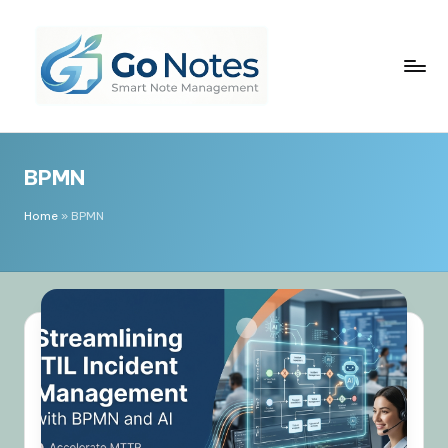
Skip
to
content
G
o
BPMN
N
o
Home
»
BPMN
t
e
s
简
体
中