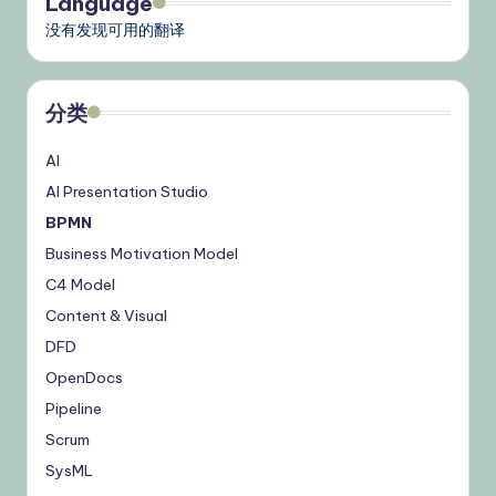
Language
没有发现可用的翻译
分类
AI
AI Presentation Studio
BPMN
Business Motivation Model
C4 Model
Content & Visual
DFD
OpenDocs
Pipeline
Scrum
SysML