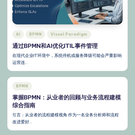
文
–
A
I
Posted
AI
BPMN
Visual Paradigm
K
in
通过BPMN和AI优化ITIL事件管理
n
在现代企业IT环境中，系统停机或服务降级可能会严重影响
o
运营连…
w
le
Posted
BPMN
d
in
掌握BPMN：从业者的回顾与业务流程建模
g
综合指南
e,
引言：从业者的流程建模视角 作为一名业务分析师和流程
Ti
改进爱好…
p