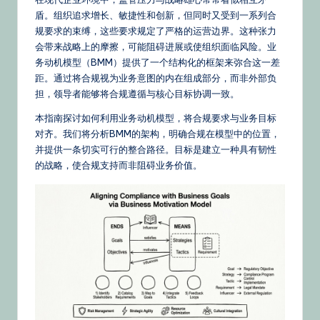
文
盾。组织追求增长、敏捷性和创新，但同时又受到一系列合
–
规要求的束缚，这些要求规定了严格的运营边界。这种张力
A
会带来战略上的摩擦，可能阻碍进展或使组织面临风险。业
务动机模型（BMM）提供了一个结构化的框架来弥合这一差
I
距。通过将合规视为业务意图的内在组成部分，而非外部负
K
担，领导者能够将合规遵循与核心目标协调一致。
n
本指南探讨如何利用业务动机模型，将合规要求与业务目标
对齐。我们将分析BMM的架构，明确合规在模型中的位置，
o
并提供一条切实可行的整合路径。目标是建立一种具有韧性
w
的战略，使合规支持而非阻碍业务价值。
le
d
g
e,
Ti
p