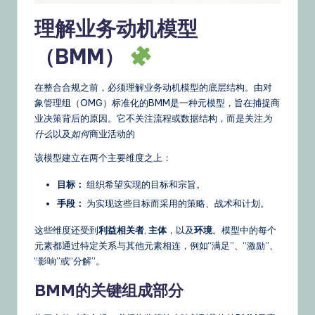
s
理解业务动机模型
&
（BMM）
L
a
在整合合规之前，必须理解业务动机模型的底层结构。由对
t
象管理组（OMG）标准化的BMM是一种元模型，旨在捕捉商
业决策背后的原因。它不关注流程或数据结构，而是关注
为
e
什么
以及
如何
商业活动的
st
该模型建立在两个主要维度之上：
U
目标：
组织希望实现的目标和宗旨。
p
手段：
为实现这些目标而采用的策略、战术和计划。
d
这些维度还受到
利益相关者
,
主体
，以及
环境
。模型中的每个
a
元素都通过特定关系与其他元素相连，例如“满足”、“激励”、
“影响”或“分解”。
t
BMM的关键组成部分
e
s