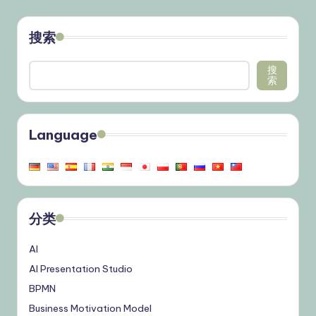
搜索
搜
索
Language
分类
AI
AI Presentation Studio
BPMN
Business Motivation Model