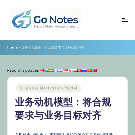
Skip
to
content
G
o
Home
»
业务动机模型：将合规要求与业务目标对齐
N
o
Read this post in:
t
e
Posted
Business Motivation Model
in
s
业务动机模型：将合规
简
要求与业务目标对齐
体
中
在现代企业环境中，监管压力与战略雄心常常看似相互矛