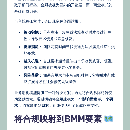
致了部门壁垒。合规被视为额外的开销层，而非商业模式的
基础组成部分。
当合规被孤立时，会出现多种负面结果：
被动实施：
只有在审计发生或法规变动时才会进行更
改，导致技术债务和紧急修复。
资源消耗：
团队花费时间寻找变通方法以满足相互冲突
的要求。
错失机遇：
合规要求通常反映出市场趋势或客户期望。
忽视它们意味着错失差异化的机会。
风险暴露：
如果合规未与业务目标挂钩，它在成本削减
或扩展阶段往往会被优先级降低。
业务动机模型提供了一种解决方案，通过将合规从障碍转变
为激励因素。通过明确将合规建模为一个
影响因素
或一个
要
求
，直接影响到
目标
，组织便认可了其战略重要性。
将合规映射到BMM要素