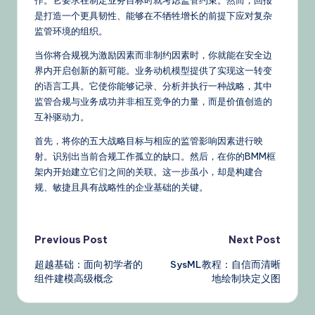
作。它要求在制定业务目标时就考虑监管约束。然而，回报
是打造一个更具韧性、能够在不牺牲增长的前提下应对复杂
监管环境的组织。
当你将合规视为激励因素而非制约因素时，你就能在安全边
界内开启创新的新可能。业务动机模型提供了实现这一转变
的语言工具。它使你能够记录、分析并执行一种战略，其中
监管合规与业务成功并非相互竞争的力量，而是价值创造的
互补驱动力。
首先，将你的五大战略目标与相应的监管影响因素进行映
射。识别出当前合规工作孤立的缺口。然后，在你的BMM框
架内开始建立它们之间的关联。这一步虽小，却是构建合
规、敏捷且具有战略性的企业基础的关键。
Post
Previous Post
Next Post
超越基础：面向初学者的
SysML教程：自信而清晰
navigation
组件建模高级概念
地绘制块定义图