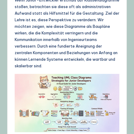
g
stoßen, betrachten sie diese oft als administrativen
Aufwand statt als Hilfsmittel für die Gestaltung. Ziel der
e
Lehre ist es, diese Perspektive zu verändern. Wir
,
möchten zeigen, wie diese Diagramme als Baupläne
wirken, die die Komplexität verringern und die
T
Kommunikation innerhalb von Ingenieurteams
i
verbessern. Durch eine fundierte Aneignung der
zentralen Komponenten und Beziehungen von Anfang an
p
können Lernende Systeme entwickeln, die wartbar und
s
skalierbar sind.
&
L
a
t
e
s
t