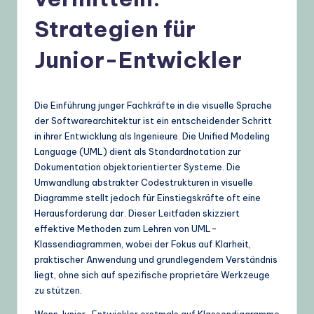
t
Strategien für
s
c
Junior-Entwickler
h
–
Die Einführung junger Fachkräfte in die visuelle Sprache
A
der Softwarearchitektur ist ein entscheidender Schritt
in ihrer Entwicklung als Ingenieure. Die Unified Modeling
I
Language (UML) dient als Standardnotation zur
K
Dokumentation objektorientierter Systeme. Die
Umwandlung abstrakter Codestrukturen in visuelle
n
Diagramme stellt jedoch für Einstiegskräfte oft eine
o
Herausforderung dar. Dieser Leitfaden skizziert
effektive Methoden zum Lehren von UML-
w
Klassendiagrammen, wobei der Fokus auf Klarheit,
l
praktischer Anwendung und grundlegendem Verständnis
liegt, ohne sich auf spezifische proprietäre Werkzeuge
e
zu stützen.
d
Wenn Junior-Entwickler erstmals auf Klassendiagramme