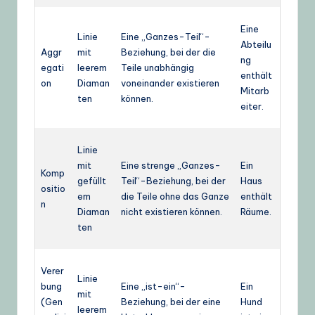
Eine
Linie
Eine „Ganzes-Teil“-
Abteilu
Aggr
mit
Beziehung, bei der die
ng
egati
leerem
Teile unabhängig
enthält
on
Diaman
voneinander existieren
Mitarb
ten
können.
eiter.
Linie
mit
Eine strenge „Ganzes-
Ein
Komp
gefüllt
Teil“-Beziehung, bei der
Haus
ositio
em
die Teile ohne das Ganze
enthält
n
Diaman
nicht existieren können.
Räume.
ten
Verer
Linie
bung
Eine „ist-ein“-
Ein
mit
(Gen
Beziehung, bei der eine
Hund
leerem