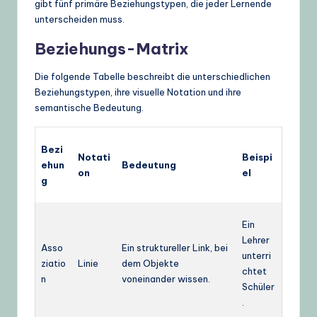
gibt fünf primäre Beziehungstypen, die jeder Lernende
unterscheiden muss.
Beziehungs-Matrix
Die folgende Tabelle beschreibt die unterschiedlichen
Beziehungstypen, ihre visuelle Notation und ihre
semantische Bedeutung.
Bezi
Notati
Beispi
ehun
Bedeutung
on
el
g
Ein
Lehrer
Asso
Ein struktureller Link, bei
unterri
ziatio
Linie
dem Objekte
chtet
n
voneinander wissen.
Schüler
.