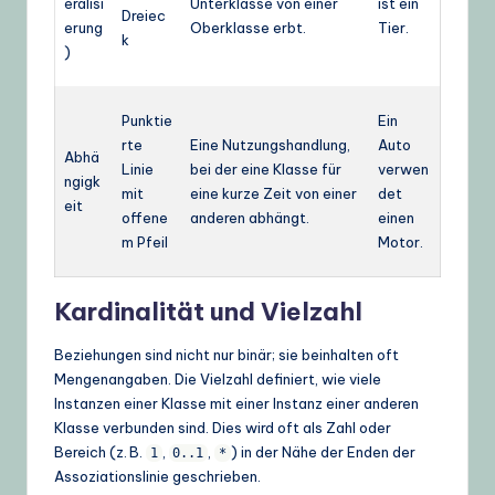
eralisi
Unterklasse von einer
ist ein
Dreiec
erung
Oberklasse erbt.
Tier.
k
)
Punktie
Ein
rte
Eine Nutzungshandlung,
Auto
Abhä
Linie
bei der eine Klasse für
verwen
ngigk
mit
eine kurze Zeit von einer
det
eit
offene
anderen abhängt.
einen
m Pfeil
Motor.
Kardinalität und Vielzahl
Beziehungen sind nicht nur binär; sie beinhalten oft
Mengenangaben. Die Vielzahl definiert, wie viele
Instanzen einer Klasse mit einer Instanz einer anderen
Klasse verbunden sind. Dies wird oft als Zahl oder
Bereich (z. B.
,
,
) in der Nähe der Enden der
1
0..1
*
Assoziationslinie geschrieben.