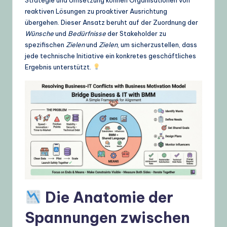
g
reaktiven Lösungen zu proaktiver Ausrichtung
übergehen. Dieser Ansatz beruht auf der Zuordnung der
e
Wünsche
und
Bedürfnisse
der Stakeholder zu
,
spezifischen
Zielen
und
Zielen
, um sicherzustellen, dass
jede technische Initiative ein konkretes geschäftliches
T
Ergebnis unterstützt.
i
p
s
&
L
a
t
e
Die Anatomie der
s
Spannungen zwischen
t