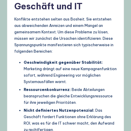
Geschäft und IT
U
p
Konflikte entstehen selten aus Bosheit. Sie entstehen
aus abweichenden Anreizen und einem Mangel an
d
gemeinsamem Kontext. Um diese Probleme zu lösen,
a
müssen wir zunächst die Ursachen identifizieren. Diese
Spannungspunkte manifestieren sich typischerweise in
t
folgenden Bereichen:
e
Geschwindigkeit gegenüber Stabilität:
s
Marketing drängt auf eine neue Kampagnenfunktion
sofort, während Engineering vor möglichen
Systemausfällen warnt.
Ressourcenkonkurrenz:
Beide Abteilungen
beanspruchen die gleiche Entwicklungsressource
für ihre jeweiligen Prioritäten.
Nicht definiertes Nutzenpotenzial:
Das
Geschäft fordert Funktionen ohne Erklärung des
ROI, was es für die IT schwer macht, den Aufwand
zu rechtfertigen.