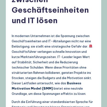
t
Geschäftseinheiten
s
c
und IT lösen
h
–
In modernen Unternehmen ist die Spannung zwischen
A
Geschäftseinheiten und IT-Abteilungen nicht nur eine
Belästigung; sie stellt eine strategische Gefahr dar.
I
Geschäftsführer verlangen schnelle Innovation und
K
kurze Markteinführungszeiten. IT-Leader legen Wert
auf Stabilität, Sicherheit und die Reduzierung
n
technischer Schulden. Wenn diese Prioritäten ohne
o
strukturierten Rahmen kollidieren, geraten Projekte ins
Stocken, steigen die Budgets und die Motivation sinkt.
w
Dieser Leitfaden untersucht, wie das
Business
l
Motivation Model (BMM)
bietet eine neutrale
Grundlage, um diese Spannungen effektiv zu lösen.
e
Durch die Einführung einer standardisierten Sprache für
d
Strategie und Umsetzung können Organisationen von