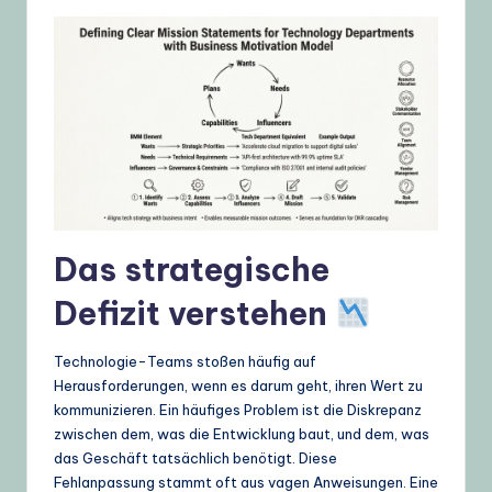
g
e
,
T
i
p
s
Das strategische
&
Defizit verstehen
L
a
Technologie-Teams stoßen häufig auf
t
Herausforderungen, wenn es darum geht, ihren Wert zu
kommunizieren. Ein häufiges Problem ist die Diskrepanz
e
zwischen dem, was die Entwicklung baut, und dem, was
s
das Geschäft tatsächlich benötigt. Diese
Fehlanpassung stammt oft aus vagen Anweisungen. Eine
t