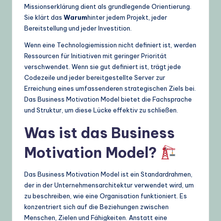
Missionserklärung dient als grundlegende Orientierung.
U
Sie klärt das
Warum
hinter jedem Projekt, jeder
Bereitstellung und jeder Investition.
p
Wenn eine Technologiemission nicht definiert ist, werden
d
Ressourcen für Initiativen mit geringer Priorität
a
verschwendet. Wenn sie gut definiert ist, trägt jede
Codezeile und jeder bereitgestellte Server zur
t
Erreichung eines umfassenderen strategischen Ziels bei.
e
Das Business Motivation Model bietet die Fachsprache
und Struktur, um diese Lücke effektiv zu schließen.
s
Was ist das Business
Motivation Model?
Das Business Motivation Model ist ein Standardrahmen,
der in der Unternehmensarchitektur verwendet wird, um
zu beschreiben, wie eine Organisation funktioniert. Es
konzentriert sich auf die Beziehungen zwischen
Menschen, Zielen und Fähigkeiten. Anstatt eine