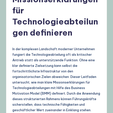
t
für
s
c
Technologieabteilun
h
gen definieren
–
A
In der komplexen Landschaft moderner Unternehmen
I
fungiert die Technologieabteilung oft als kritischer
K
Antrieb statt als unterstützende Funktion. Ohne eine
klar definierte Zielsetzung kann selbst die
n
fortschrittlichste Infrastruktur von den
o
organisatorischen Zielen abweichen. Dieser Leitfaden
untersucht, wie man klare Missionserklärungen für
w
Technologieabteilungen mit Hilfe des Business
l
Motivation Model (BMM) definiert. Durch die Anwendung
dieses strukturierten Rahmens können Führungskräfte
e
sicherstellen, dass technische Fähigkeiten und
d
geschäftlicher Wert zueinander in Einklang stehen.