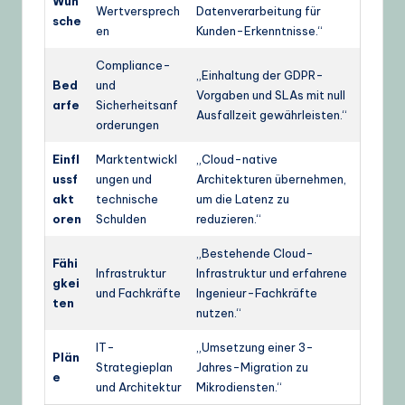
Wün
Wertversprech
Datenverarbeitung für
sche
en
Kunden-Erkenntnisse.“
Compliance-
„Einhaltung der GDPR-
Bed
und
Vorgaben und SLAs mit null
arfe
Sicherheitsanf
Ausfallzeit gewährleisten.“
orderungen
Einfl
Marktentwickl
„Cloud-native
ussf
ungen und
Architekturen übernehmen,
akt
technische
um die Latenz zu
oren
Schulden
reduzieren.“
„Bestehende Cloud-
Fähi
Infrastruktur
Infrastruktur und erfahrene
gkei
und Fachkräfte
Ingenieur-Fachkräfte
ten
nutzen.“
IT-
„Umsetzung einer 3-
Plän
Strategieplan
Jahres-Migration zu
e
und Architektur
Mikrodiensten.“