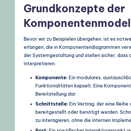
p
Grundkonzepte der
s
Komponentenmodel
&
L
Bevor wir zu Beispielen übergehen, ist es notwe
erlangen, die in Komponentendiagrammen verw
a
der Systemgestaltung und stellen sicher, dass al
t
interpretieren.
e
Komponente:
Ein modulares, austauschba
s
Funktionalitäten kapselt. Eine Komponente
Bereitstellung dar.
t
Schnittstelle:
Ein Vertrag, der eine Reihe
U
bereitgestellt oder benötigt werden. Sch
zu interagieren, ohne die internen Implem
p
Port:
Ein spezifischer Interaktionspunkt 