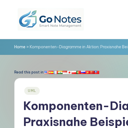
Skip
to
content
G
o
Home
»
Komponenten-Diagramme in Aktion: Praxisnahe Beis
N
o
Read this post in:
t
Posted
UML
e
in
Komponenten-Diag
s
Praxisnahe Beispi
D