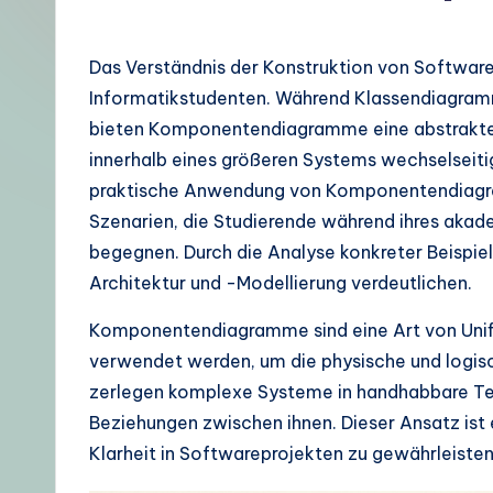
e
u
Das Verständnis der Konstruktion von Software
Informatikstudenten. Während Klassendiagramme
t
bieten Komponentendiagramme eine abstraktere
s
innerhalb eines größeren Systems wechselseitig
praktische Anwendung von Komponentendiagram
c
Szenarien, die Studierende während ihres akad
h
begegnen. Durch die Analyse konkreter Beispie
Architektur und -Modellierung verdeutlichen.
–
Komponentendiagramme sind eine Art von Uni
A
verwendet werden, um die physische und logisc
I
zerlegen komplexe Systeme in handhabbare Tei
Beziehungen zwischen ihnen. Dieser Ansatz ist 
K
Klarheit in Softwareprojekten zu gewährleisten
n