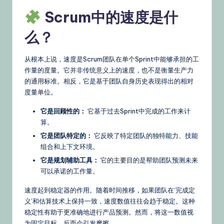
s
Scrum中的速度是什
&
么？
L
a
从根本上说，速度是Scrum团队在单个Sprint中能够承担的工
作量的度量。它并非传统意义上的速度，也不是衡量生产力
t
的通用标准。相反，它是基于团队自身历史表现得出的相对
e
度量单位。
st
它是回顾性的：
它基于过去Sprint中完成的工作来计
U
算。
它是团队特定的：
它反映了特定团队的独特能力、技能
p
组合和上下文环境。
d
它是规划辅助工具：
它的主要目的是帮助团队预测未来
a
可以承诺的工作量。
t
速度起到稳定器的作用。随着时间推移，如果团队在‘完成定
义’和估算技术上保持一致，速度数值往往会趋于稳定。这种
e
稳定性有助于更准确地进行产品预测。然而，将这一数值视
s
为固定目标，反而会引发摩擦。