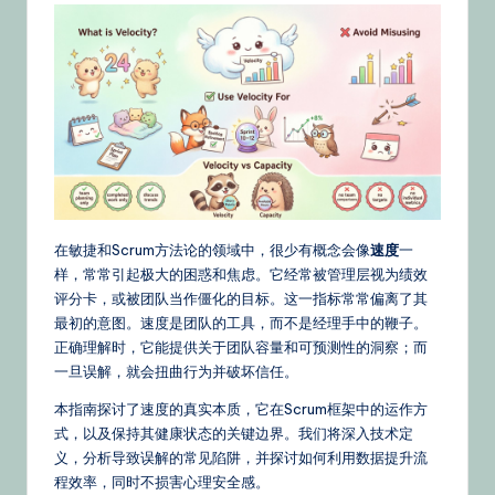
文
–
A
I
K
n
o
在敏捷和Scrum方法论的领域中，很少有概念会像
速度
一
w
样，常常引起极大的困惑和焦虑。它经常被管理层视为绩效
le
评分卡，或被团队当作僵化的目标。这一指标常常偏离了其
最初的意图。速度是团队的工具，而不是经理手中的鞭子。
d
正确理解时，它能提供关于团队容量和可预测性的洞察；而
g
一旦误解，就会扭曲行为并破坏信任。
e,
本指南探讨了速度的真实本质，它在Scrum框架中的运作方
式，以及保持其健康状态的关键边界。我们将深入技术定
Ti
义，分析导致误解的常见陷阱，并探讨如何利用数据提升流
p
程效率，同时不损害心理安全感。