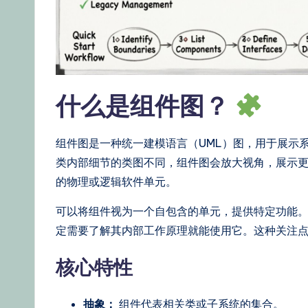
d
g
e,
什么是组件图？
Ti
p
组件图是一种统一建模语言（UML）图，用于展示
s
类内部细节的类图不同，组件图会放大视角，展示
的物理或逻辑软件单元。
&
可以将组件视为一个自包含的单元，提供特定功能
L
定需要了解其内部工作原理就能使用它。这种关注
a
核心特性
t
抽象：
组件代表相关类或子系统的集合。