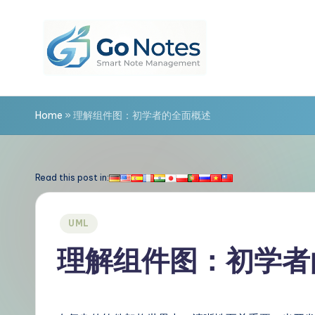
Skip
to
content
G
o
Home
»
理解组件图：初学者的全面概述
N
o
Read this post in:
t
Posted
UML
e
in
理解组件图：初学者
s
简