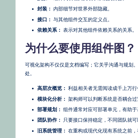
e
封装：
内部细节对世界外部隐藏。
st
接口：
与其他组件交互的定义点。
U
依赖关系：
表示对其他组件依赖关系的关系。
p
为什么要使用组件图
d
a
可视化架构不仅仅是文档编写；它关乎沟通与规划
处。
t
高层次概览：
利益相关者无需阅读成千上万行
e
模块化分析：
架构师可以判断系统是否耦合过
s
部署规划：
组件通常对应可部署单元，有助于
团队协作：
只要接口保持稳定，不同团队就可
旧系统管理：
在重构或现代化现有系统之前，