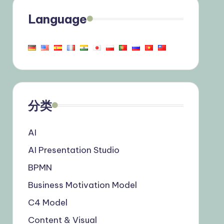
Language
分类
AI
AI Presentation Studio
BPMN
Business Motivation Model
C4 Model
Content & Visual