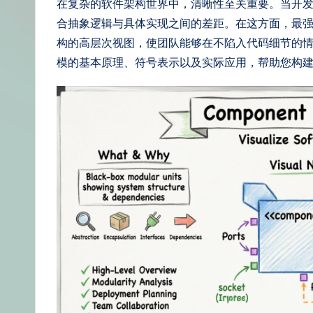
在复杂的软件架构世界中，清晰性至关重要。当开
体
合抽象逻辑与具体实现之间的差距。在这方面，最
中
构的高层次视图，使团队能够在不陷入代码细节的
模的基本原理、符号表示以及实际应用，帮助您构
文
–
A
I
K
n
o
w
le