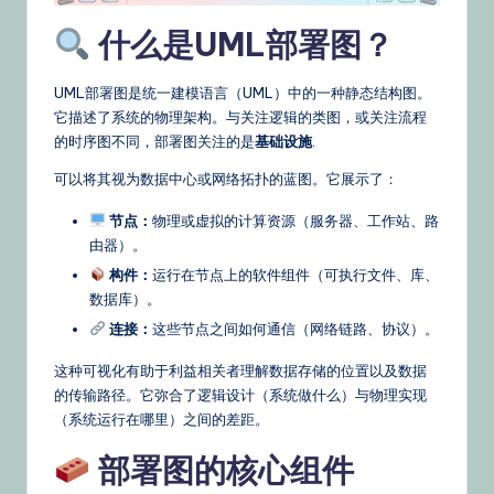
s
什么是UML部署图？
&
L
UML部署图是统一建模语言（UML）中的一种静态结构图。
它描述了系统的物理架构。与关注逻辑的类图，或关注流程
a
的时序图不同，部署图关注的是
基础设施
.
t
可以将其视为数据中心或网络拓扑的蓝图。它展示了：
e
节点：
物理或虚拟的计算资源（服务器、工作站、路
st
由器）。
U
构件：
运行在节点上的软件组件（可执行文件、库、
数据库）。
p
连接：
这些节点之间如何通信（网络链路、协议）。
d
这种可视化有助于利益相关者理解数据存储的位置以及数据
a
的传输路径。它弥合了逻辑设计（系统做什么）与物理实现
t
（系统运行在哪里）之间的差距。
e
部署图的核心组件
s