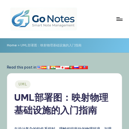
Skip
to
content
G
o
Home
»
UML部署图：映射物理基础设施的入门指南
N
o
Read this post in:
t
e
Posted
UML
in
s
UML部署图：映射物理
简
基础设施的入门指南
体
中
在设计复杂的软件系统时，理解代码所处的物理环境，与理