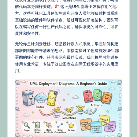
文
解代码本身同样关键。
这正是UML部署图发挥作用的地
–
方。这些可视化工具使架构师和开发人员能够映射构成系统
A
基础设施的硬件和软件节点。通过可视化部署架构，团队可
以在编写任何一行生产代码之前，确保系统的可靠性、可扩
I
展性和安全性。
K
无论你是计划云迁移，还是设计嵌入式系统，掌握如何构建
n
部署图都能带来清晰的思路。本指南探讨了创建有效UML部
署图的核心组件、符号表示和最佳实践。我们将尽可能避免
o
使用专业术语，专注于这些图表在实际工程场景中的实用应
w
用。
le
d
g
e,
Ti
p