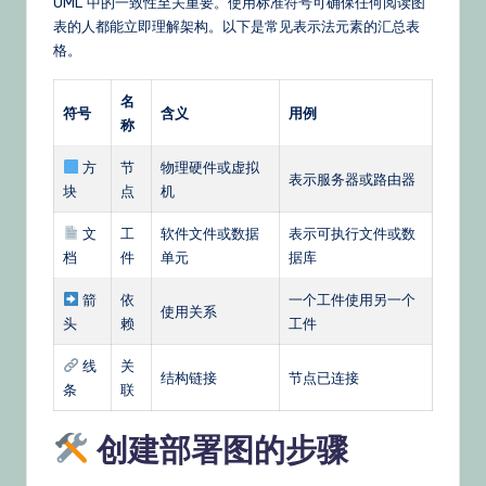
UML 中的一致性至关重要。使用标准符号可确保任何阅读图
表的人都能立即理解架构。以下是常见表示法元素的汇总表
格。
名
符号
含义
用例
称
方
节
物理硬件或虚拟
表示服务器或路由器
块
点
机
文
工
软件文件或数据
表示可执行文件或数
档
件
单元
据库
箭
依
一个工件使用另一个
使用关系
头
赖
工件
线
关
结构链接
节点已连接
条
联
创建部署图的步骤