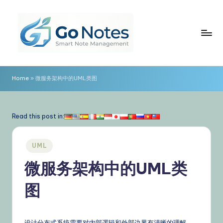
Skip
to
content
G
o
Home
»
微服务架构中的UML类图
N
o
Read this post in:
t
e
Posted
UML
in
s
微服务架构中的UML类
简
图
体
中
设计分布式系统需要对内部逻辑和外部边界有清晰的理解。