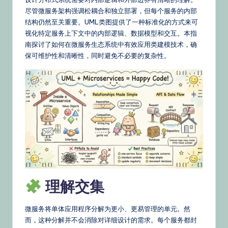
文
尽管微服务架构强调松耦合和独立部署，但每个服务的内部
–
结构仍然至关重要。UML类图提供了一种标准化的方式来可
A
视化特定服务上下文中的内部逻辑、数据模型和交互。本指
南探讨了如何在微服务生态系统中有效应用类建模技术，确
I
保可维护性和清晰性，同时避免不必要的复杂性。
K
n
o
w
le
d
g
理解交集
e,
Ti
微服务将单体应用程序分解为更小、更易管理的单元。然
p
而，这种分解并不会消除对详细设计的需求。每个服务都封