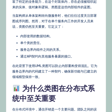
装了特定的业务能力，在这个封装体内，存在必须被组织起
s
来的实体、值对象和逻辑。类图是这些内部组件的蓝图。
&
当架构师从单体架构转向微服务时，他们往往过度关注部署
L
图或序列图。然而，对于在单个服务内工作的开发人员来
说，类图仍然至关重要。它定义了：
a
内部使用的数据结构。
t
单个类的责任。
e
服务边界内组件之间的关系。
st
通过API契约向其他服务暴露的接口。
U
在此背景下使用UML类图可以防止内部重构变得混乱。它为
p
服务边界内的代码建立了一种契约，确保新功能与已建立的
领域模型保持一致。
d
a
为什么类图在分布式系
t
统中至关重要
e
在分布式环境中，通信开销是一个主要问题。团队之间的误
s