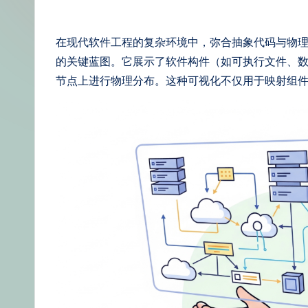
体
中
在现代软件工程的复杂环境中，弥合抽象代码与物
的关键蓝图。它展示了软件构件（如可执行文件、数
文
节点上进行物理分布。这种可视化不仅用于映射组
–
A
I
K
n
o
w
le