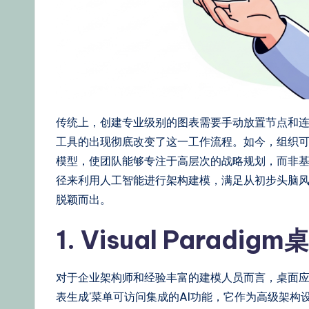
d
g
e,
Ti
传统上，创建专业级别的图表需要手动放置节点和连
p
工具的出现彻底改变了这一工作流程。如今，组织
s
模型，使团队能够专注于高层次的战略规划，而非
径来利用人工智能进行架构建模，满足从初步头脑
&
脱颖而出。
L
1. Visual Para
a
t
对于企业架构师和经验丰富的建模人员而言，桌面应用
表生成’菜单可访问集成的AI功能，它作为高级架构