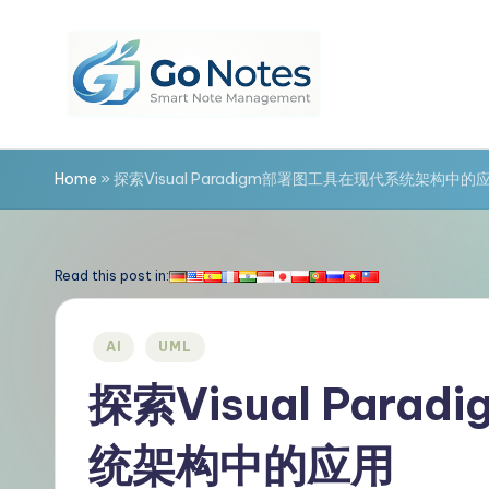
Skip
to
content
G
o
Home
»
探索Visual Paradigm部署图工具在现代系统架构中的
N
o
Read this post in:
t
Posted
AI
UML
e
in
探索Visual Par
s
统架构中的应用
简