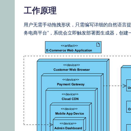
e
工作原理
st
U
用户无需手动拖拽形状，只需编写详细的自然语言提示。
务电商平台”，系统会立即触发部署图生成器，创建
p
d
a
t
e
s