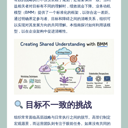
文
益相关者对目标有不同的理解时，绩效就会下降。业务动机
–
模型（BMM）提供了一个标准化的框架，以弥合这一差距。
A
通过明确界定参与者、目标和障碍之间的清晰关系，组织可
以实现对其发展方向的共同理解。本指南探讨如何利用该模
I
型，以在企业架构中促进清晰性。
K
n
o
w
le
d
g
目标不一致的挑战
e,
Ti
组织常常面临高层战略与日常执行之间的脱节。高管们制定
p
宏观愿景，而运营团队则专注于眼前任务。如果没有共同的