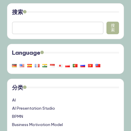
搜索
搜
索
Language
分类
AI
AI Presentation Studio
BPMN
Business Motivation Model