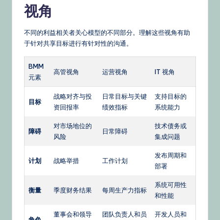
视角
不同的利益相关者关心模型的不同部分。理解这些视角有助
于针对共享目标进行有针对性的沟通。
BMM
高管视角
运营视角
IT 视角
元素
战略对齐与投
日常目标与关键
支持目标的
目标
资回报率
绩效指标
系统能力
对市场地位的
技术债务或
障碍
日常障碍
风险
集成问题
发布周期和
计划
战略举措
工作计划
部署
系统可用性
衡量
季度财务结果
每周生产力指标
和性能
董事会和领导
团队负责人和员
开发人员和
角色