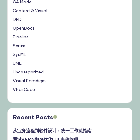
C4 Model
Content & Visual
DFD
OpenDocs
Pipeline
Scrum
SysML
UML
Uncategorized
Visual Paradigm
VPasCode
Recent Posts
从业务流程到软件设计：统一工作流指南
通过BPMN和AI优化ITIL事件管理