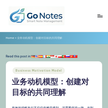
Skip
to
content
G
o
Home
»
业务动机模型：创建对目标的共同理解
N
o
Read this post in:
t
e
Posted
Business Motivation Model
in
s
业务动机模型：创建对
简
目标的共同理解
体
中
有效的战略执行不仅仅依赖于规划，还需要保持一致。当利