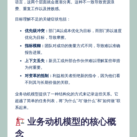
语言，这两个层面就会逐渐分离。这种不一致导致资源浪
s
费、重复工作以及挫败感。
&
目标理解不足的关键症状包括：
L
优先级冲突：
部门A以成本优化为目标，而部门B以速度
a
优化为目标，导致摩擦。
t
指标模糊：
团队对成功的衡量方式不同，导致难以准确
报告进展。
e
上下文丢失：
新员工或外部合作伙伴难以理解某些举措
st
为何重要。
U
对变革的抵制：
利益相关者拒绝新的指令，因为他们看
不到其与长期价值的关联。
p
业务动机模型提供了一种结构化的方式来记录这些关系。它
d
超越了简单的任务列表，将“为什么”与“做什么”和“如何做”联
a
系起来。
t
业务动机模型的核心概
e
念
s