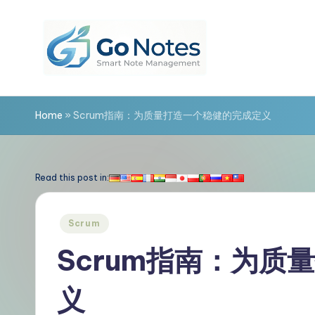
Skip
to
content
G
o
Home
»
Scrum指南：为质量打造一个稳健的完成定义
N
o
Read this post in:
t
Posted
Scrum
e
in
Scrum指南：为质
s
义
简