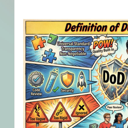
体
中
文
–
A
I
K
n
o
w
le