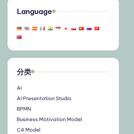
Language
分类
AI
AI Presentation Studio
BPMN
Business Motivation Model
C4 Model