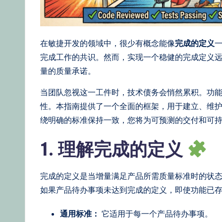
d
g
在敏捷开发的领域中，很少有概念能像
完成的定义
e,
完成工作的共识。然而，实现一个稳健的完成定义
量的质量承诺。
Ti
当团队忽视这一工件时，技术债务会悄然累积。功
p
性。本指南提供了一个全面的框架，用于建立、维
s
绕明确的标准保持一致，您将为可预测的交付和可
&
1. 理解完成的定义
L
完成的定义是当增量满足产品所需质量标准时的状
a
如果产品待办事项未达到完成的定义，即使功能已
t
通用标准：
它适用于每一个产品待办事项。