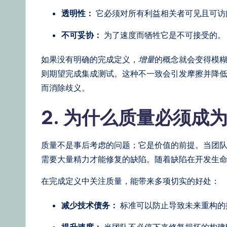
e
透明性：
它必须对所有利益相关者可见且可访
st
不可妥协：
为了速度而牺牲它是不可接受的。
U
如果没有明确的完成定义，
增量
的概念就会变得模
p
则期望完成集成测试。这种不一致会引发摩擦并降
d
而消除歧义。
a
2. 为什么质量必须成
t
质量不是事后考虑的问题；它是价值的前提。当团
e
需要大量精力才能修复的缺陷。随着缺陷在开发生
s
在完成定义中关注质量，能带来多项切实的好处：
减少技术债务：
标准可以防止导致未来重构的
提升速度：
当团队不必停下来修复损坏的构建