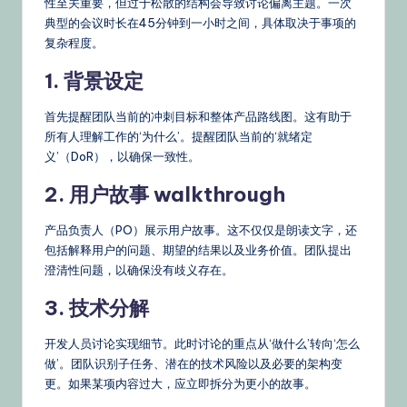
性至关重要，但过于松散的结构会导致讨论偏离主题。一次
典型的会议时长在45分钟到一小时之间，具体取决于事项的
复杂程度。
1. 背景设定
首先提醒团队当前的冲刺目标和整体产品路线图。这有助于
所有人理解工作的‘为什么’。提醒团队当前的‘就绪定
义’（DoR），以确保一致性。
2. 用户故事 walkthrough
产品负责人（PO）展示用户故事。这不仅仅是朗读文字，还
包括解释用户的问题、期望的结果以及业务价值。团队提出
澄清性问题，以确保没有歧义存在。
3. 技术分解
开发人员讨论实现细节。此时讨论的重点从‘做什么’转向‘怎么
做’。团队识别子任务、潜在的技术风险以及必要的架构变
更。如果某项内容过大，应立即拆分为更小的故事。