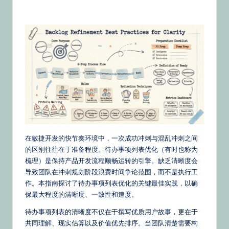
文
–
A
I
K
n
o
w
le
在敏捷开发的快节奏环境中，一次成功冲刺与混乱冲刺之间
的区别往往在于准备程度。待办事项列表优化（有时也称为
d
梳理）是保持产品开发流程顺畅运转的引擎。缺乏清晰度会
g
导致团队在冲刺规划阶段浪费时间争论范围，而不是执行工
作。本指南探讨了待办事项列表优化的关键最佳实践，以确
e,
保最大程度的清晰度、一致性和速度。
Ti
待办事项列表的清晰度不仅在于撰写优质用户故事，更在于
p
共同理解、现实估算以及价值优先排序。当团队清楚需要构