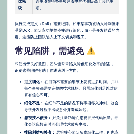
优先
该事项在待办事项列表中的优先级高于其他事
级
项。
执行完成定义（DoR）需要纪律。如果某事项被纳入冲刺但未
满足DoR，团队应立即暂停并进行细化，而不是开发错误的内
容。这能防止团队陷入上下文切换和返工。
常见陷阱，需避免
即使出于良好意图，团队也常常陷入降低细化效率的陷阱。
识别这些陷阱有助于你迅速纠正方向。
过度细化：
在目前不需要的细节上花费过多时间。并非
每个事项都需要完整的技术规格。只需细化到足以对估
算有信心即可。
细化不足：
在细节不足的情况下将事项移入冲刺。这会
导致开发过程中出现意外并造成延迟。
忽视技术债务：
只关注新功能而忽视底层代码质量。细
化会议应预留时间处理技术债务事项。
排除利益相关者：
尽管核心团队负责细化工作，但也应