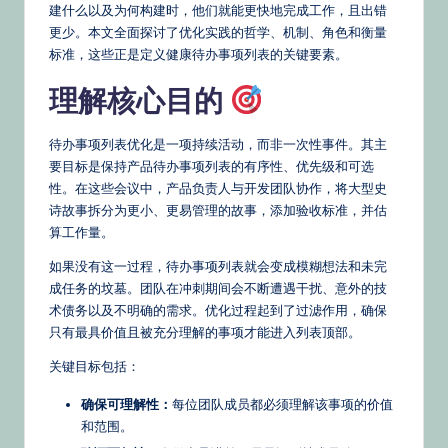
建什么以及为何构建时，他们就能更快地完成工作，且出错
s
更少。本文全面探讨了优化实践的哲学、机制、角色和衡量
&
标准，这些正是定义健康待办事项列表的关键要素。
L
理解核心目的
a
待办事项列表优化是一项持续活动，而非一次性事件。其主
t
要目标是保持产品待办事项列表的有序性、优先级和可选
e
性。在这些会议中，产品负责人与开发团队协作，将大型史
诗故事拆分为更小、更易管理的故事，添加验收标准，并估
st
算工作量。
U
如果没有这一过程，待办事项列表就会变成模糊想法和未完
p
成任务的坟墓。团队在冲刺期间会不断遭遇干扰、意外的技
d
术债务以及不明确的需求。优化过程起到了过滤作用，确保
只有最具价值且被充分理解的事项才能进入列表顶部。
a
关键目标包括：
t
确保可理解性：
每位团队成员都必须理解该事项的价值
e
和范围。
s