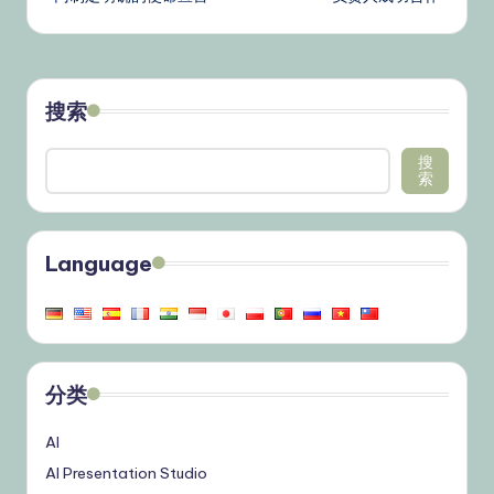
搜索
搜
索
Language
分类
AI
AI Presentation Studio