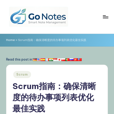
Skip
to
content
G
o
Home
»
Scrum指南：确保清晰度的待办事项列表优化最佳实践
N
o
Read this post in:
t
e
Posted
Scrum
in
s
Scrum指南：确保清晰
简
度的待办事项列表优化
体
中
最佳实践