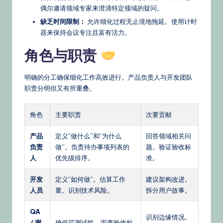
偶尔邀请领域专家来澄清特定领域的疑问。
缺乏时间限制：
允许细化过程无止境地拖延。使用计时
器来保持会议专注且富有活力。
角色与职责
明确的分工确保细化工作高效进行。产品负责人与开发团队
职责分明但又有所重叠。
角色
主要职责
次要贡献
产品
定义“做什么”和“为什么
回答领域相关问
负责
做”。负责待办事项列表的
题。验证验收标
人
优先级排序。
准。
开发
定义“如何做”。估算工作
建议架构改进。
人员
量。识别技术风险。
拆分用户故事。
QA
识别边缘情况。
/ 测
确保可测试性。审查验收标