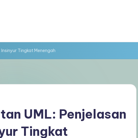
 Insinyur Tingkat Menengah
an UML: Penjelasan
nyur Tingkat