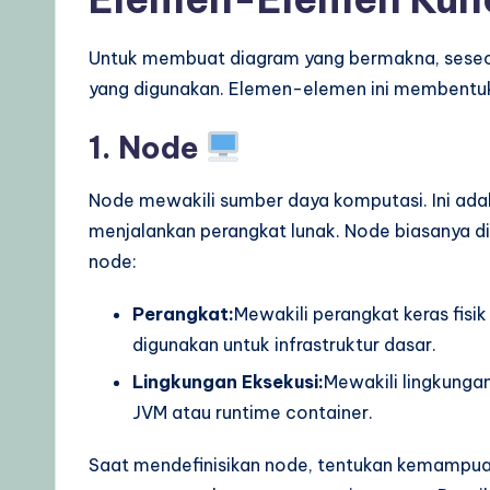
d
a
Untuk membuat diagram yang bermakna, seseo
yang digunakan. Elemen-elemen ini membentu
t
1. Node
e
s
Node mewakili sumber daya komputasi. Ini adal
menjalankan perangkat lunak. Node biasanya d
node:
Perangkat:
Mewakili perangkat keras fisik 
digunakan untuk infrastruktur dasar.
Lingkungan Eksekusi:
Mewakili lingkungan
JVM atau runtime container.
Saat mendefinisikan node, tentukan kemampuan