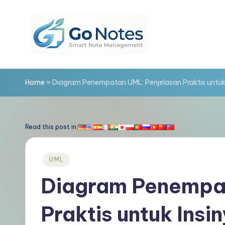
Skip
to
content
G
o
Home
»
Diagram Penempatan UML: Penjelasan Praktis untuk
N
o
Read this post in:
t
Posted
UML
e
in
Diagram Penempat
s
Praktis untuk Insi
In