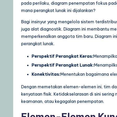
p
pada perilaku, diagram penempatan fokus pada
s
mana perangkat lunak ini dijalankan?
&
Bagi insinyur yang mengelola sistem terdistribus
juga alat diagnostik. Diagram ini membantu me
L
memperkenalkan anggota tim baru. Diagram ini 
a
perangkat lunak.
t
Perspektif Perangkat Keras:
Menampilkan
e
Perspektif Perangkat Lunak:
Menampilkan
Konektivitas:
Menentukan bagaimana elem
s
t
Dengan memetakan elemen-elemen ini, tim dap
kenyataan fisik. Ketidakselarasan di sini seri
U
keamanan, atau kegagalan penempatan.
p
Elemen-Elemen Kun