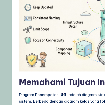
o
w
l
e
d
g
e
,
Memahami Tujuan In
T
i
Diagram Penempatan UML adalah diagram strukt
sistem. Berbeda dengan diagram kelas yang fok