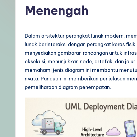
d
Menengah
o
n
Dalam arsitektur perangkat lunak modern, me
e
lunak berinteraksi dengan perangkat keras fis
menyediakan gambaran rancangan untuk infrast
si
eksekusi, menunjukkan node, artefak, dan jalur
a
memahami jenis diagram ini membantu menutup
nyata. Panduan ini memberikan penjelasan m
–
pemeliharaan diagram penempatan.
A
I
K
n