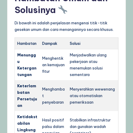
Solusinya
Di bawah ini adalah penjelasan mengenai titik-titik
gesekan umum dan cara menanganinya secara khusus.
Hambatan
Dampak
Solusi
Menungg
Menjadwalkan ulang
Menghentik
u
pekerjaan atau
an kemajuan
Ketergan
menemukan solusi
fitur
tungan
sementara
Keterlam
Menghamba
Menyerahkan wewenang
batan
t
atau otomatiskan
Persetuju
penyebaran
pemeriksaan
an
Ketidakst
Hasil positif
Stabilkan infrastruktur
abilan
palsu dalam
dan gunakan wadah
Lingkung
pengujian
(container)