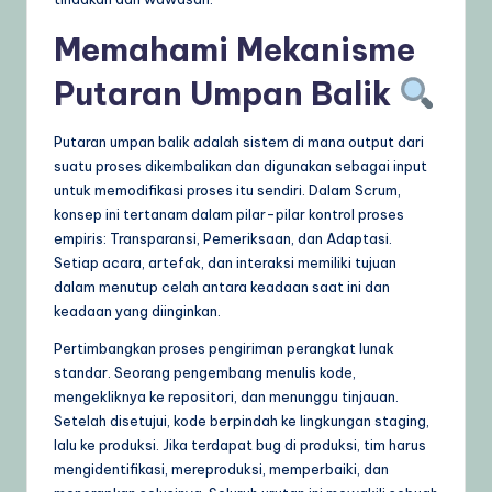
U
Memahami Mekanisme
p
Putaran Umpan Balik
d
a
Putaran umpan balik adalah sistem di mana output dari
suatu proses dikembalikan dan digunakan sebagai input
t
untuk memodifikasi proses itu sendiri. Dalam Scrum,
e
konsep ini tertanam dalam pilar-pilar kontrol proses
empiris: Transparansi, Pemeriksaan, dan Adaptasi.
s
Setiap acara, artefak, dan interaksi memiliki tujuan
dalam menutup celah antara keadaan saat ini dan
keadaan yang diinginkan.
Pertimbangkan proses pengiriman perangkat lunak
standar. Seorang pengembang menulis kode,
mengekliknya ke repositori, dan menunggu tinjauan.
Setelah disetujui, kode berpindah ke lingkungan staging,
lalu ke produksi. Jika terdapat bug di produksi, tim harus
mengidentifikasi, mereproduksi, memperbaiki, dan