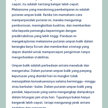
g
cepat; itu adalah tentang belajar lebih cepat.
Mekanisme yang mendorong pembelajaran ini adalah
e
putaran umpan balik. Ketika tim memahami cara
,
memperpendek putaran ini, mereka mengurangi
pemborosan, meningkatkan kualitas, dan memberikan
T
nilai kepada pemangku kepentingan dengan
i
prediktabilitas yang lebih tinggi. Panduan ini
mengeksplorasi mekanisme putaran umpan balik dalam
p
kerangka kerja Scrum dan memberikan strategi yang
s
dapat diambil untuk mempercepat pengiriman tanpa
mengorbankan stabilitas.
&
Umpan balik adalah perbedaan antara menebak dan
L
mengetahui. Dalam putaran umpan balik yang panjang,
a
keputusan yang diambil hari ini mungkin tidak
menunjukkan konsekuensinya selama berminggu-minggu
t
atau berbulan-bulan. Dalam putaran umpan balik yang
e
pendek, keputusan yang sama mengungkap dampaknya
dalam hitungan jam atau hari. Tujuannya bukan hanya
s
bergerak lebih cepat, tetapi mengurangi jarak antara
t
tindakan dan wawasan.