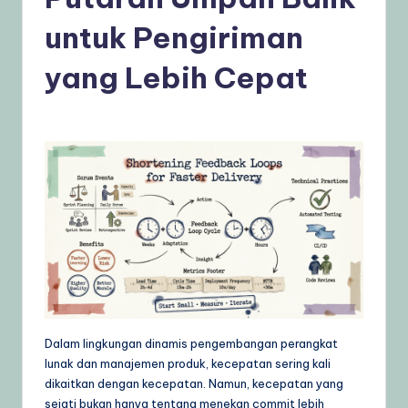
n
untuk Pengiriman
e
si
yang Lebih Cepat
a
–
A
I
K
n
o
w
l
Dalam lingkungan dinamis pengembangan perangkat
e
lunak dan manajemen produk, kecepatan sering kali
dikaitkan dengan kecepatan. Namun, kecepatan yang
d
sejati bukan hanya tentang menekan commit lebih