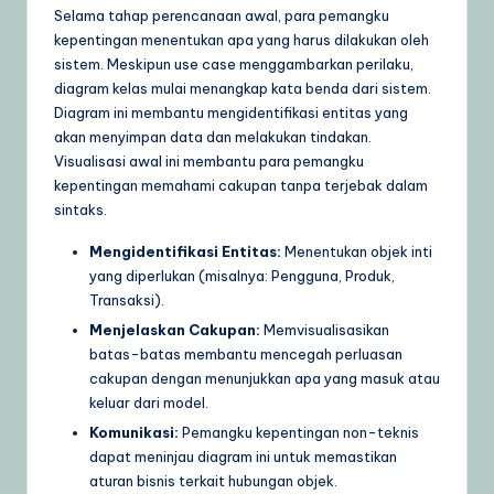
Selama tahap perencanaan awal, para pemangku
U
kepentingan menentukan apa yang harus dilakukan oleh
sistem. Meskipun use case menggambarkan perilaku,
p
diagram kelas mulai menangkap kata benda dari sistem.
d
Diagram ini membantu mengidentifikasi entitas yang
akan menyimpan data dan melakukan tindakan.
a
Visualisasi awal ini membantu para pemangku
t
kepentingan memahami cakupan tanpa terjebak dalam
sintaks.
e
s
Mengidentifikasi Entitas:
Menentukan objek inti
yang diperlukan (misalnya: Pengguna, Produk,
Transaksi).
Menjelaskan Cakupan:
Memvisualisasikan
batas-batas membantu mencegah perluasan
cakupan dengan menunjukkan apa yang masuk atau
keluar dari model.
Komunikasi:
Pemangku kepentingan non-teknis
dapat meninjau diagram ini untuk memastikan
aturan bisnis terkait hubungan objek.