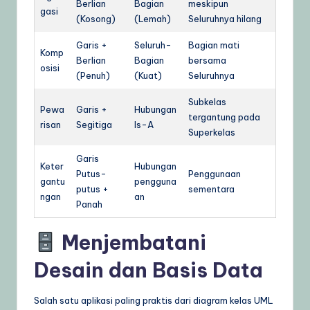
Berlian
Bagian
meskipun
gasi
(Kosong)
(Lemah)
Seluruhnya hilang
Garis +
Seluruh-
Bagian mati
Komp
Berlian
Bagian
bersama
osisi
(Penuh)
(Kuat)
Seluruhnya
Subkelas
Pewa
Garis +
Hubungan
tergantung pada
risan
Segitiga
Is-A
Superkelas
Garis
Keter
Hubungan
Putus-
Penggunaan
gantu
pengguna
putus +
sementara
ngan
an
Panah
Menjembatani
Desain dan Basis Data
Salah satu aplikasi paling praktis dari diagram kelas UML