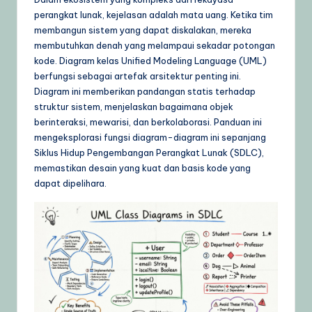
n
perangkat lunak, kejelasan adalah mata uang. Ketika tim
e
membangun sistem yang dapat diskalakan, mereka
si
membutuhkan denah yang melampaui sekadar potongan
kode. Diagram kelas Unified Modeling Language (UML)
a
berfungsi sebagai artefak arsitektur penting ini.
–
Diagram ini memberikan pandangan statis terhadap
struktur sistem, menjelaskan bagaimana objek
A
berinteraksi, mewarisi, dan berkolaborasi. Panduan ini
I
mengeksplorasi fungsi diagram-diagram ini sepanjang
Siklus Hidup Pengembangan Perangkat Lunak (SDLC),
K
memastikan desain yang kuat dan basis kode yang
n
dapat dipelihara.
o
w
l
e
d