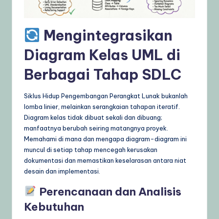
g
e
Mengintegrasikan
,
Diagram Kelas UML di
T
Berbagai Tahap SDLC
i
p
Siklus Hidup Pengembangan Perangkat Lunak bukanlah
s
lomba linier, melainkan serangkaian tahapan iteratif.
Diagram kelas tidak dibuat sekali dan dibuang;
&
manfaatnya berubah seiring matangnya proyek.
L
Memahami di mana dan mengapa diagram-diagram ini
muncul di setiap tahap mencegah kerusakan
a
dokumentasi dan memastikan keselarasan antara niat
t
desain dan implementasi.
e
Perencanaan dan Analisis
s
Kebutuhan
t