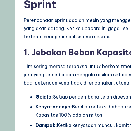
p
Sprint
s
Perencanaan sprint adalah mesin yang mengger
&
yang akan datang. Ketika upacara ini gagal, sel
L
tertentu sering muncul selama sesi ini.
a
1. Jebakan Beban Kapasit
t
Tim sering merasa terpaksa untuk berkomitme
e
jam yang tersedia dan mengalokasikan setiap me
bagi pekerjaan yang tidak direncanakan, utang 
s
t
Gejala:
Setiap pengembang telah dipesan h
Kenyataannya:
Beralih konteks, beban ko
U
Kapasitas 100% adalah mitos.
p
Dampak:
Ketika kenyataan muncul, komitm