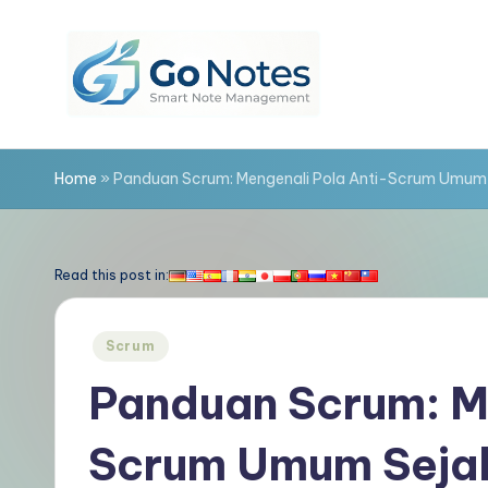
Skip
to
content
G
o
Home
»
Panduan Scrum: Mengenali Pola Anti-Scrum Umum S
N
o
Read this post in:
t
Posted
Scrum
e
in
Panduan Scrum: Me
s
Scrum Umum Sejak
In