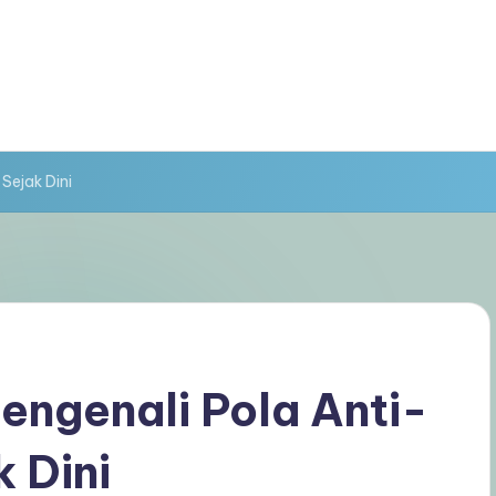
ejak Dini
ngenali Pola Anti-
 Dini