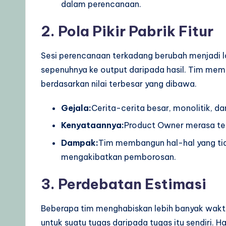
dalam perencanaan.
d
a
2. Pola Pikir Pabrik Fitur
t
Sesi perencanaan terkadang berubah menjadi la
e
sepenuhnya ke output daripada hasil. Tim mem
berdasarkan nilai terbesar yang dibawa.
s
Gejala:
Cerita-cerita besar, monolitik, dan
Kenyataannya:
Product Owner merasa tek
Dampak:
Tim membangun hal-hal yang ti
mengakibatkan pemborosan.
3. Perdebatan Estimasi
Beberapa tim menghabiskan lebih banyak wakt
untuk suatu tugas daripada tugas itu sendiri. Ha