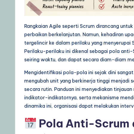
o
w
Rangkaian Agile seperti Scrum dirancang untuk
l
perbaikan berkelanjutan. Namun, kehadiran upa
tergelincir ke dalam perilaku yang menyerupai S
e
Perilaku-perilaku ini dikenal sebagai pola anti
d
seiring waktu, dan dapat secara diam-diam m
g
Mengidentifikasi pola-pola ini sejak dini sangat 
mengubah unit yang berkinerja tinggi menjadi 
e
secara rutin. Panduan ini menyediakan tinjau
,
indikator-indikatornya, serta mekanisme me
dinamika ini, organisasi dapat melakukan int
T
Pola Anti-Scrum
i