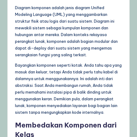
Diagram komponen adalah jenis diagram Unified
U
Modeling Language (UML) yang menggambarkan
p
struktur fisik atau logis dari suatu sistem. Diagram ini
mewakili sistem sebagai kumpulan komponen dan
d
hubungan antar mereka. Dalam konteks rekayasa
a
perangkat lunak, komponen adalah bagian modular dan
dapat di-deploy dari suatu sistem yang mengemas
t
serangkaian fungsi yang saling terkait.
e
Bayangkan komponen seperti kotak. Anda tahu apa yang
s
masuk dan keluar, tetapi Anda tidak perlu tahu kabel di
dalamnya untuk menggunakannya. Ini adalah inti dari
abstraksi. Saat Anda membangun rumah, Anda tidak
perlu memahami instalasi pipa di balik dinding untuk
menggunakan keran. Demikian pula, dalam perangkat
lunak, komponen menyediakan layanan bagi bagian lain
sistem tanpa mengungkapkan kode internalnya.
Membedakan Komponen dari
Kelas