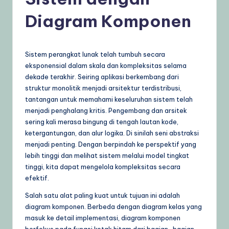
n
Diagram Komponen
e
si
a
Sistem perangkat lunak telah tumbuh secara
eksponensial dalam skala dan kompleksitas selama
–
dekade terakhir. Seiring aplikasi berkembang dari
A
struktur monolitik menjadi arsitektur terdistribusi,
tantangan untuk memahami keseluruhan sistem telah
I
menjadi penghalang kritis. Pengembang dan arsitek
K
sering kali merasa bingung di tengah lautan kode,
ketergantungan, dan alur logika. Di sinilah seni abstraksi
n
menjadi penting. Dengan berpindah ke perspektif yang
o
lebih tinggi dan melihat sistem melalui model tingkat
tinggi, kita dapat mengelola kompleksitas secara
w
efektif.
l
Salah satu alat paling kuat untuk tujuan ini adalah
e
diagram komponen. Berbeda dengan diagram kelas yang
masuk ke detail implementasi, diagram komponen
d
berfokus pada fungsi kotak hitam dari bagian-bagian