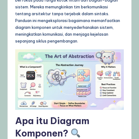
g
sistem. Mereka memungkinkan tim berkomunikasi
tentang arsitektur tanpa terjebak dalam sintaks.
e
Panduan ini mengeksplorasi bagaimana memanfaatkan
,
diagram komponen untuk menyederhanakan sistem,
meningkatkan komunikasi, dan menjaga kejelasan
T
sepanjang siklus pengembangan.
i
p
s
&
L
a
t
e
Apa itu Diagram
s
Komponen?
t