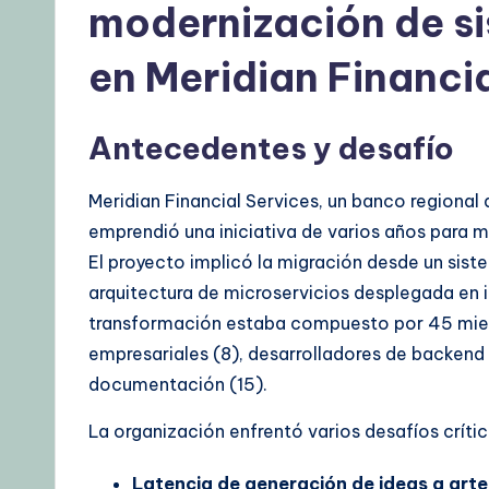
modernización de s
d
a
en Meridian Financi
t
Antecedentes y desafío
e
s
Meridian Financial Services, un banco region
emprendió una iniciativa de varios años para 
El proyecto implicó la migración desde un si
arquitectura de microservicios desplegada en i
transformación estaba compuesto por 45 miembr
empresariales (8), desarrolladores de backend 
documentación (15).
La organización enfrentó varios desafíos crític
Latencia de generación de ideas a art