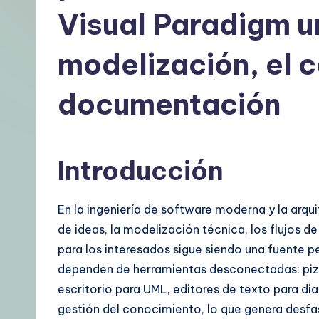
s
Visual Paradigm un
p
modelización, el c
a
documentación
ñ
o
l
Introducción
–
En la ingeniería de software moderna y la arqui
A
de ideas, la modelización técnica, los flujos d
I
para los interesados sigue siendo una fuente p
dependen de herramientas desconectadas: pizar
K
escritorio para UML, editores de texto para d
n
gestión del conocimiento, lo que genera desfa