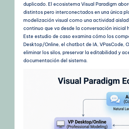
duplicado. El ecosistema Visual Paradigm abor
o
distintos pero interconectados en una única pl
w
modelización visual como una actividad aislad
continuo que va desde la conversación inicial ha
l
Este estudio de caso examina cómo los compo
e
Desktop/Online, el chatbot de IA, VPasCode, 
eliminar los silos, preservar la editabilidad y ac
d
documentación del sistema.
g
e
,
T
i