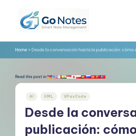
Saltar
al
contenido
G
o
Home
»
Desde la conversación hasta la publicación: cómo e
N
o
Read this post in:
t
Publicado
AI
UML
VPasCode
e
en
Desde la conversa
s
publicación: cómo
E