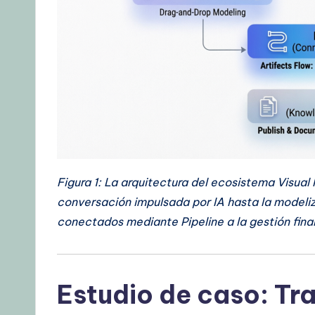
p
s
&
L
a
t
e
Figura 1: La arquitectura del ecosistema Visual
conversación impulsada por IA hasta la modeli
s
conectados mediante Pipeline a la gestión final
t
U
Estudio de caso: Tr
p