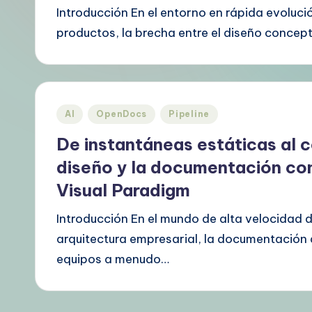
s
Introducción En el entorno en rápida evolució
productos, la brecha entre el diseño concep
p
a
ñ
Publicado
AI
OpenDocs
Pipeline
o
en
De instantáneas estáticas al c
l
diseño y la documentación co
–
Visual Paradigm
A
Introducción En el mundo de alta velocidad 
arquitectura empresarial, la documentación 
I
equipos a menudo…
K
n