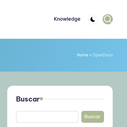
Knowledge
Home
»
OpenDocs
Buscar
Buscar