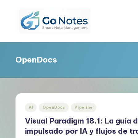
Saltar
al
contenido
G
o
OpenDocs
N
o
t
e
Publicado
AI
OpenDocs
Pipeline
s
en
Visual Paradigm 18.1: La guía 
E
impulsado por IA y flujos de t