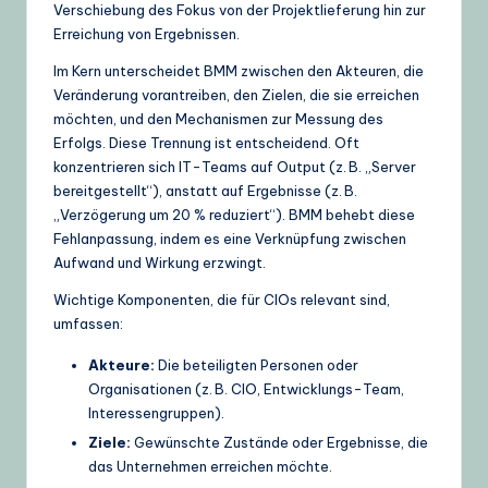
Verschiebung des Fokus von der Projektlieferung hin zur
U
Erreichung von Ergebnissen.
p
Im Kern unterscheidet BMM zwischen den Akteuren, die
Veränderung vorantreiben, den Zielen, die sie erreichen
d
möchten, und den Mechanismen zur Messung des
a
Erfolgs. Diese Trennung ist entscheidend. Oft
konzentrieren sich IT-Teams auf Output (z. B. „Server
t
bereitgestellt“), anstatt auf Ergebnisse (z. B.
e
„Verzögerung um 20 % reduziert“). BMM behebt diese
Fehlanpassung, indem es eine Verknüpfung zwischen
s
Aufwand und Wirkung erzwingt.
Wichtige Komponenten, die für CIOs relevant sind,
umfassen:
Akteure:
Die beteiligten Personen oder
Organisationen (z. B. CIO, Entwicklungs-Team,
Interessengruppen).
Ziele:
Gewünschte Zustände oder Ergebnisse, die
das Unternehmen erreichen möchte.