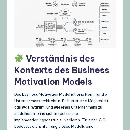
g
e
,
T
i
p
Verständnis des
s
Kontexts des Business
&
Motivation Models
L
a
Das Business Motivation Model ist eine Norm für die
t
Unternehmensarchitektur. Es bietet eine Möglichkeit,
das
was
,
warum
, und
wie
eines Unternehmens zu
e
modellieren, ohne sich in technische
s
Implementierungsdetails zu verlieren. Für einen CIO
bedeutet die Einführung dieses Modells eine
t