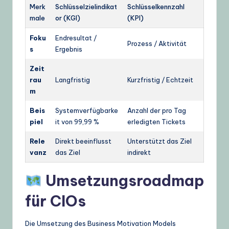
Merk
Schlüsselzielindikat
Schlüsselkennzahl
male
or (KGI)
(KPI)
Foku
Endresultat /
Prozess / Aktivität
s
Ergebnis
Zeit
rau
Langfristig
Kurzfristig / Echtzeit
m
Beis
Systemverfügbarke
Anzahl der pro Tag
piel
it von 99,99 %
erledigten Tickets
Rele
Direkt beeinflusst
Unterstützt das Ziel
vanz
das Ziel
indirekt
Umsetzungsroadmap
für CIOs
Die Umsetzung des Business Motivation Models