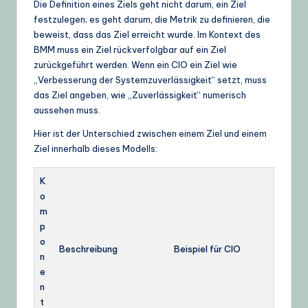
Die Definition eines Ziels geht nicht darum, ein Ziel
festzulegen; es geht darum, die Metrik zu definieren, die
beweist, dass das Ziel erreicht wurde. Im Kontext des
BMM muss ein Ziel rückverfolgbar auf ein Ziel
zurückgeführt werden. Wenn ein CIO ein Ziel wie
„Verbesserung der Systemzuverlässigkeit“ setzt, muss
das Ziel angeben, wie „Zuverlässigkeit“ numerisch
aussehen muss.
Hier ist der Unterschied zwischen einem Ziel und einem
Ziel innerhalb dieses Modells:
K
o
m
p
o
Beschreibung
Beispiel für CIO
n
e
n
t