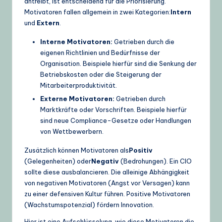
antreibt, ist entscheidend für die Priorisierung.
Motivatoren fallen allgemein in zwei Kategorien:
Intern
und
Extern
.
Interne Motivatoren:
Getrieben durch die
eigenen Richtlinien und Bedürfnisse der
Organisation. Beispiele hierfür sind die Senkung der
Betriebskosten oder die Steigerung der
Mitarbeiterproduktivität.
Externe Motivatoren:
Getrieben durch
Marktkräfte oder Vorschriften. Beispiele hierfür
sind neue Compliance-Gesetze oder Handlungen
von Wettbewerbern.
Zusätzlich können Motivatoren als
Positiv
(Gelegenheiten) oder
Negativ
(Bedrohungen). Ein CIO
sollte diese ausbalancieren. Die alleinige Abhängigkeit
von negativen Motivatoren (Angst vor Versagen) kann
zu einer defensiven Kultur führen. Positive Motivatoren
(Wachstumspotenzial) fördern Innovation.
Hier ist eine Aufschlüsselung, wie diese Motivatoren die