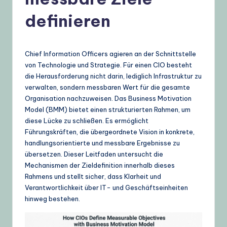
t
definieren
s
c
h
Chief Information Officers agieren an der Schnittstelle
von Technologie und Strategie. Für einen CIO besteht
–
die Herausforderung nicht darin, lediglich Infrastruktur zu
A
verwalten, sondern messbaren Wert für die gesamte
Organisation nachzuweisen. Das Business Motivation
I
Model (BMM) bietet einen strukturierten Rahmen, um
K
diese Lücke zu schließen. Es ermöglicht
Führungskräften, die übergeordnete Vision in konkrete,
n
handlungsorientierte und messbare Ergebnisse zu
o
übersetzen. Dieser Leitfaden untersucht die
Mechanismen der Zieldefinition innerhalb dieses
w
Rahmens und stellt sicher, dass Klarheit und
l
Verantwortlichkeit über IT- und Geschäftseinheiten
hinweg bestehen.
e
d