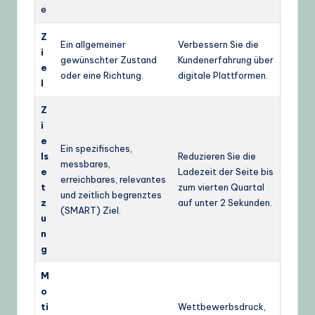
e
Z
Ein allgemeiner
Verbessern Sie die
i
gewünschter Zustand
Kundenerfahrung über
e
oder eine Richtung.
digitale Plattformen.
l
Z
i
e
Ein spezifisches,
ls
Reduzieren Sie die
messbares,
e
Ladezeit der Seite bis
erreichbares, relevantes
t
zum vierten Quartal
und zeitlich begrenztes
z
auf unter 2 Sekunden.
(SMART) Ziel.
u
n
g
M
o
ti
Wettbewerbsdruck,