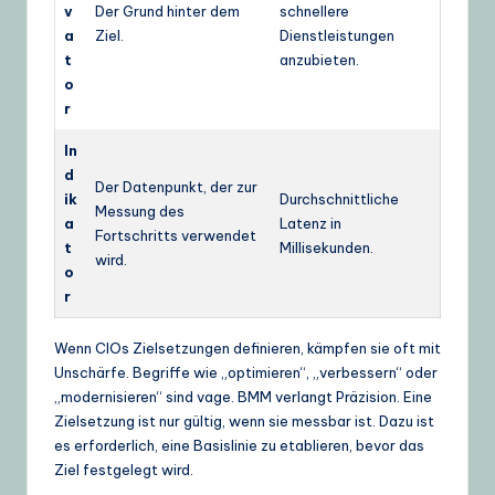
v
Der Grund hinter dem
schnellere
a
Ziel.
Dienstleistungen
t
anzubieten.
o
r
In
d
Der Datenpunkt, der zur
ik
Durchschnittliche
Messung des
a
Latenz in
Fortschritts verwendet
t
Millisekunden.
wird.
o
r
Wenn CIOs Zielsetzungen definieren, kämpfen sie oft mit
Unschärfe. Begriffe wie „optimieren“, „verbessern“ oder
„modernisieren“ sind vage. BMM verlangt Präzision. Eine
Zielsetzung ist nur gültig, wenn sie messbar ist. Dazu ist
es erforderlich, eine Basislinie zu etablieren, bevor das
Ziel festgelegt wird.